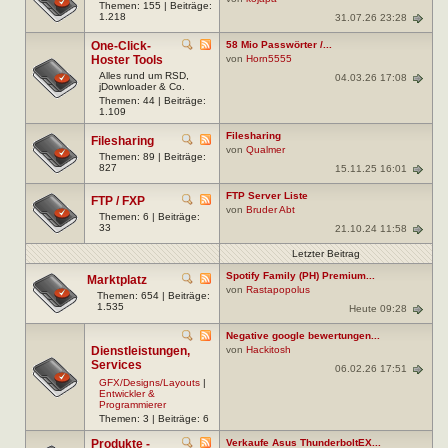
Themen: 155 | Beiträge:
1.218
31.07.26 23:28
One-Click-
58 Mio Passwörter /...
Hoster Tools
von
Horn5555
Alles rund um RSD,
04.03.26 17:08
jDownloader & Co.
Themen: 44 | Beiträge:
1.109
Filesharing
Filesharing
von
Qualmer
Themen: 89 | Beiträge:
827
15.11.25 16:01
FTP Server Liste
FTP / FXP
von
Bruder Abt
Themen: 6 | Beiträge:
33
21.10.24 11:58
Letzter Beitrag
Spotify Family (PH) Premium...
Marktplatz
von
Rastapopolus
Themen: 654 | Beiträge:
1.535
Heute 09:28
Negative google bewertungen...
Dienstleistungen,
von
Hackitosh
Services
06.02.26 17:51
GFX/Designs/Layouts
|
Entwickler &
Programmierer
Themen: 3 | Beiträge: 6
Produkte -
Verkaufe Asus ThunderboltEX...