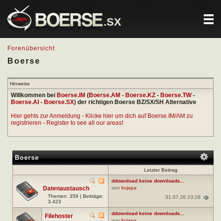
.SX
Forenübersicht
Boerse
Hinweise
Willkommen bei
Boerse.IM
(
Boerse.AM
-
Boerse.KZ
-
Boerse.TW
-
Boerse.AI
-
Boerse.SX
) der richtigen Boerse BZ/SX/SH Alternative
Hier gehts zur Anmeldung - Klicke hier um dich auf Boerse.IM/AM zu
registrieren - Register to see all our areas!
Boerse
Letzter Beitrag
ddownload keine downloads...
Datenaustausch
von
kojapa
Themen: 359 | Beiträge:
31.07.26 23:28
3.423
ddownload keine downloads...
Filehoster
von
kojapa