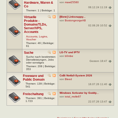
Hardware, Waren &
von
mawi25580
Co
08.12.24 11:19
Themen: 1 | Beiträge: 1
Virtuelle
[Biete] Linksnappy...
Produkte -
von
BostongeorgeAB
Domains/TLDs,
02.08.26 10:52
Server/VPS,
Accounts
Accounts, Logins,
Voucher
Themen: 46 | Beiträge:
61
Suche
LG-TV und IPTV
von
b0mbe
Suche nach bestimmten
Dienstleistungen, Jobs
Gestern 18:47
oder sonstiges
Themen: 208 | Beiträge:
353
Freeware und
CoBi Notfall-System 2026
Public Domain
von
Bleed
Themen: 139 | Beiträge:
18.07.26 11:40
541
Windows Activator by Goddy...
Freischaltung
von
total_molle87
Themen: 391 | Beiträge:
1.723
22.07.26 13:47