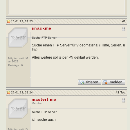
15.01.23, 21:23
#
1
snackme
Suche FTP Server
Suche einen FTP Server für Videomaterial (Filme, Serien, u
sw)
Alles weitere sollte per PN geklärt werden.
Mitglied seit: M
ar 2021
Beiträge:
6
29.01.23, 21:24
#
2
Top
mastertimo
Member
Suche FTP Server
ich suche auch
Mitglied seit: D