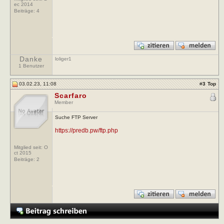
ec 2014
Beiträge:
4
Danke
loliger1
1 Benutzer
03.02.23, 11:08
#
3
Top
Scarfaro
Member
Suche FTP Server
https://predb.pw/ftp.php
Mitglied seit: O
ct 2015
Beiträge:
2