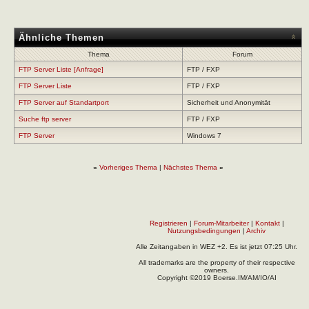
Ähnliche Themen
Thema
Forum
FTP Server Liste [Anfrage]
FTP / FXP
FTP Server Liste
FTP / FXP
FTP Server auf Standartport
Sicherheit und Anonymität
Suche ftp server
FTP / FXP
FTP Server
Windows 7
«
Vorheriges Thema
|
Nächstes Thema
»
Registrieren
|
Forum-Mitarbeiter
|
Kontakt
|
Nutzungsbedingungen
|
Archiv
Alle Zeitangaben in WEZ +2. Es ist jetzt
07:25
Uhr.
All trademarks are the property of their respective
owners.
Copyright ©2019 Boerse.IM/AM/IO/AI