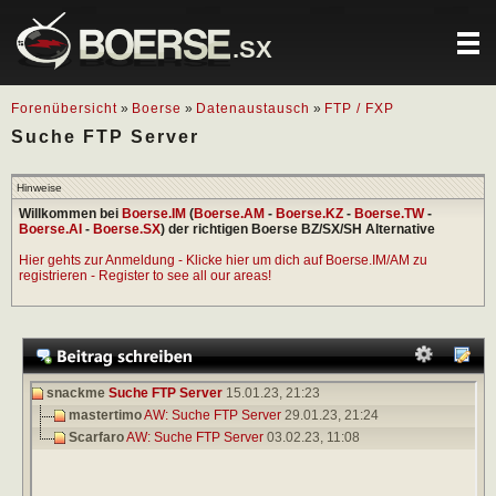
.SX
Forenübersicht
»
Boerse
»
Datenaustausch
»
FTP / FXP
Suche FTP Server
Hinweise
Willkommen bei
Boerse.IM
(
Boerse.AM
-
Boerse.KZ
-
Boerse.TW
-
Boerse.AI
-
Boerse.SX
) der richtigen Boerse BZ/SX/SH Alternative
Hier gehts zur Anmeldung - Klicke hier um dich auf Boerse.IM/AM zu
registrieren - Register to see all our areas!
snackme
Suche FTP Server
15.01.23,
21:23
mastertimo
AW: Suche FTP Server
29.01.23,
21:24
Scarfaro
AW: Suche FTP Server
03.02.23,
11:08