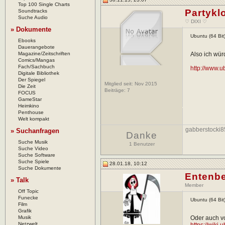
Top 100 Single Charts
Partykl
Soundtracks
Suche Audio
♡ DIXI ♡
» Dokumente
Ubuntu (64 Bit
Ebooks
Dauerangebote
Magazine/Zeitschriften
Also ich wür
Comics/Mangas
Fach/Sachbuch
http://www.
Digitale Bibliothek
Der Spiegel
Mitglied seit: Nov 2015
Die Zeit
Beiträge:
7
FOCUS
GameStar
Heimkino
Penthouse
Welt kompakt
gabberstocki8
» Suchanfragen
Danke
Suche Musik
1 Benutzer
Suche Video
Suche Software
Suche Spiele
28.01.18, 10:12
Suche Dokumente
Entenbe
» Talk
Member
Off Topic
Funecke
Ubuntu (64 Bit
Film
Grafik
Musik
Oder auch vo
Netzwelt