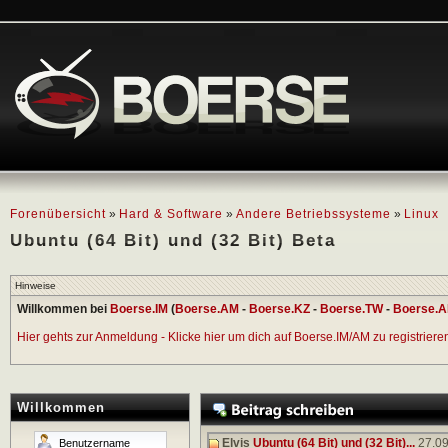
Forenübersicht
»
Hard & Software
»
Andere Betriebssysteme
»
Linux
Ubuntu (64 Bit) und (32 Bit) Beta
Hinweise
Willkommen bei
Boerse.IM
(
Boerse.AM
-
Boerse.KZ
-
Boerse.TW
-
Boerse.A
Hier gehts zur Anmeldung - Klicke hier um dich auf Boerse.IM/AM zu registrieren 
Willkommen
Elvis
Ubuntu (64 Bit) und (32 Bit)...
27.09