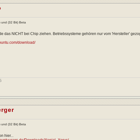
o
) und (32 Bit) Beta
de das NICHT bei Chip ziehen. Betriebssysteme gehören nur vom 'Hersteller' gezo
ubuntu.com/download/
5
rger
) und (32 Bit) Beta
n hier...