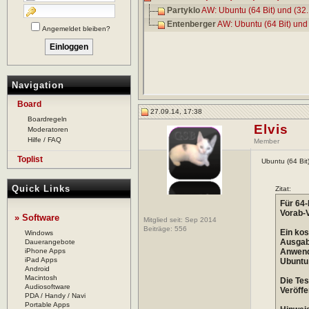
Partyklo
AW: Ubuntu (64 Bit) und (32..
Entenberger
AW: Ubuntu (64 Bit) und 
Angemeldet bleiben?
Navigation
Board
27.09.14, 17:38
Boardregeln
Elvis
Moderatoren
Hilfe / FAQ
Member
Toplist
Ubuntu (64 Bit
Quick Links
Zitat:
Für 64-
Vorab-
» Software
Mitglied seit: Sep 2014
Beiträge:
556
Ein kos
Windows
Ausgabe
Dauerangebote
iPhone Apps
Anwende
iPad Apps
Ubuntu 
Android
Macintosh
Die Tes
Audiosoftware
Veröffe
PDA / Handy / Navi
Portable Apps