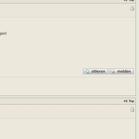
gen!
#
3
Top