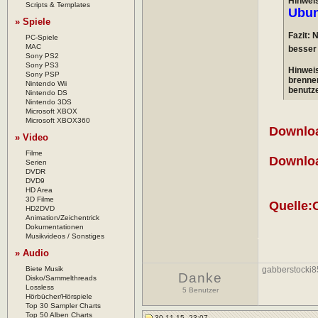
Hinweis
Scripts & Templates
Ubun
» Spiele
Fazit: 
PC-Spiele
MAC
besser
Sony PS2
Sony PS3
Hinweis
Sony PSP
brennen
Nintendo Wii
benutze
Nintendo DS
Nintendo 3DS
Microsoft XBOX
Microsoft XBOX360
Downloa
» Video
Filme
Downloa
Serien
DVDR
DVD9
HD Area
3D Filme
Quelle:
HD2DVD
Animation/Zeichentrick
Dokumentationen
Musikvideos / Sonstiges
» Audio
Biete Musik
gabberstocki8
Danke
Disko/Sammelthreads
Lossless
5 Benutzer
Hörbücher/Hörspiele
Top 30 Sampler Charts
Top 50 Alben Charts
30.11.15, 23:07