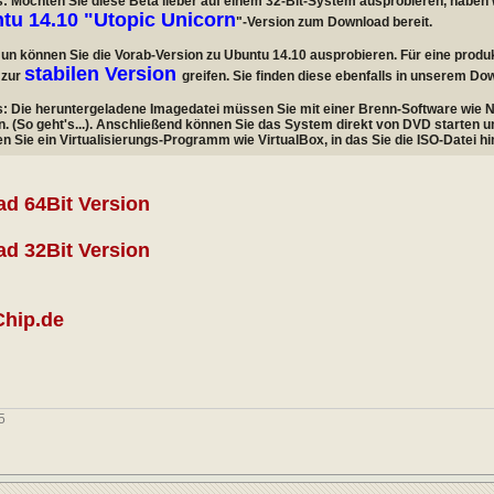
: Möchten Sie diese Beta lieber auf einem 32-Bit-System ausprobieren, haben 
tu 14.10 "Utopic Unicorn
"-Version zum Download bereit.
Nun können Sie die Vorab-Version zu Ubuntu 14.10 ausprobieren. Für eine produk
stabilen Version
 zur
greifen. Sie finden diese ebenfalls in unserem Do
: Die heruntergeladene Imagedatei müssen Sie mit einer Brenn-Software wie 
. (So geht's...). Anschließend können Sie das System direkt von DVD starten und
n Sie ein Virtualisierungs-Programm wie VirtualBox, in das Sie die ISO-Datei hi
d 64Bit Version
d 32Bit Version
Chip.de
5