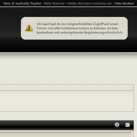
Vote @ myGully Toplist
- Mehr Boerse! > Melde dich jetzt kostenlos an! |
Hier klicken