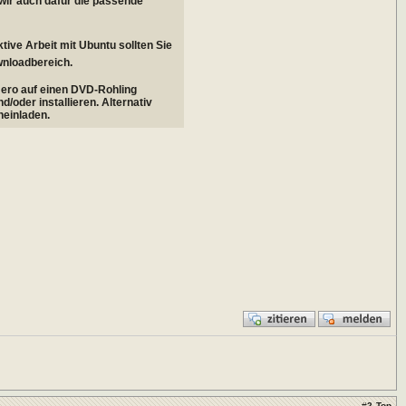
wir auch dafür die passende
tive Arbeit mit Ubuntu sollten Sie
wnloadbereich.
Nero auf einen DVD-Rohling
/oder installieren. Alternativ
neinladen.
#
2
Top