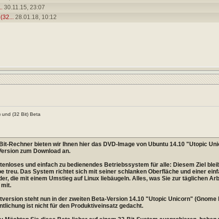
.
30.11.15,
23:07
(32...
28.01.18,
10:12
) und (32 Bit) Beta
Bit-Rechner bieten wir Ihnen hier das DVD-Image von Ubuntu 14.10 "Utopic Un
Version zum Download an.
tenloses und einfach zu bedienendes Betriebssystem für alle: Diesem Ziel bleib
 treu. Das System richtet sich mit seiner schlanken Oberfläche und einer ein
r, die mit einem Umstieg auf Linux liebäugeln. Alles, was Sie zur täglichen Ar
mit.
tversion steht nun in der zweiten Beta-Version 14.10 "Utopic Unicorn" (Gnome 
ntlichung ist nicht für den Produktiveinsatz gedacht.