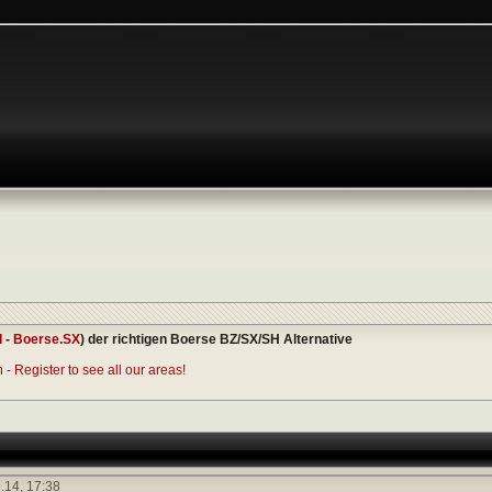
I
-
Boerse.SX
) der richtigen Boerse BZ/SX/SH Alternative
- Register to see all our areas!
.14,
17:38