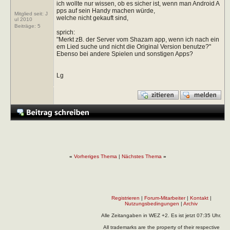
ich wollte nur wissen, ob es sicher ist, wenn man Android A
pps auf sein Handy machen würde,
Mitglied seit: J
welche nicht gekauft sind,
ul 2010
Beiträge:
5
sprich:
"Merkt zB. der Server vom Shazam app, wenn ich nach ein
em Lied suche und nicht die Original Version benutze?"
Ebenso bei andere Spielen und sonstigen Apps?
Lg
«
Vorheriges Thema
|
Nächstes Thema
»
Registrieren
|
Forum-Mitarbeiter
|
Kontakt
|
Nutzungsbedingungen
|
Archiv
Alle Zeitangaben in WEZ +2. Es ist jetzt
07:35
Uhr.
All trademarks are the property of their respective