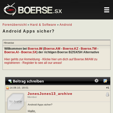
.SX
Forenübersicht
»
Hard & Software
»
Android
Android Apps sicher?
Hinweise
Willkommen bei
Boerse.IM
(
Boerse.AM
-
Boerse.KZ
-
Boerse.TW
-
Boerse.AI
-
Boerse.SX
) der richtigen Boerse BZ/SX/SH Alternative
Hier gehts zur Anmeldung - Klicke hier um dich auf Boerse.IM/AM zu
registrieren - Register to see all our areas!
14.08.10, 18:01
#
1
JonesJones13_archive
Member
Android Apps sicher?
Hallo,