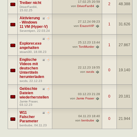
17.02.25
20:59
Treiber nicht
2
48.388
von
DriverFan84
DriverFan84
,
15.02.25
Aktivierung
27.12.24
09:23
- Windows
1
31.626
von
ErazorVIP
11 VM (Hyper-V)
Sevemiyen
, 22.03.24
25.12.23
13:44
Explorer.exe
1
27.867
von
ToniMurder
angehalten
stoani30
, 18.08.23
Englische
Videos mit
22.12.23
19:55
deutschen
0
19.140
von
svcds
Untertiteln
herunterladen
svcds
, 22.12.23
Gelöschte
Dateien
03.12.23
21:28
0
20.181
wiederherstellen
von
Jamie Fraser
Jamie Fraser
,
03.12.23
W11
04.11.23
18:40
Falscher
0
21.944
von
benbube
Parameter
benbube
, 04.11.23