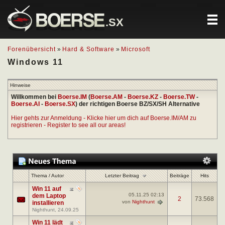
.SX
Forenübersicht
»
Hard & Software
»
Microsoft
Windows 11
Hinweise
Willkommen bei
Boerse.IM
(
Boerse.AM
-
Boerse.KZ
-
Boerse.TW
-
Boerse.AI
-
Boerse.SX
) der richtigen Boerse BZ/SX/SH Alternative
Hier gehts zur Anmeldung - Klicke hier um dich auf Boerse.IM/AM zu
registrieren - Register to see all our areas!
Letzter Beitrag
Thema
/
Autor
Beiträge
Hits
Win 11 auf
05.11.25
02:13
dem Laptop
2
73.568
von
Nighthunt
installieren
Nighthunt
, 24.09.25
Win 11 lädt