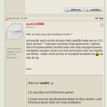
04.10.16, 21:42
#
3
Top
outiii1986
Member
Hilfe ist Vista weg oder Hardware Fehler ?
ja brachte auch nichts da kein hdd capilitfy habe der pc 15 j
ahre alt fast ^^ hab jetz nochmal chipt geloescht 2 atenen
mit schraubenzieher berührt paar sek chip rausgenommen
Threadstarter
reingetan morgen schau ich mal sonst kann das nur Hardw
Mitglied seit: S
are fehler...Gebe nicht auf bis er komplett zerstoert ist
da
ep 2016
nke für tip
Beiträge:
4
Zitat:
Zitat von
vladi63
1.In das Bios mit F2/Entf rein gehen.
2.Dann must du die Bootreihenfolge im Bios ändern, und
First boot deine HDD mit Vista einstellen!