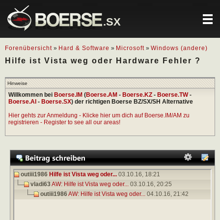
.SX
Forenübersicht
»
Hard & Software
»
Microsoft
»
Windows (andere)
Hilfe ist Vista weg oder Hardware Fehler ?
Hinweise
Willkommen bei
Boerse.IM
(
Boerse.AM
-
Boerse.KZ
-
Boerse.TW
-
Boerse.AI
-
Boerse.SX
) der richtigen Boerse BZ/SX/SH Alternative
Hier gehts zur Anmeldung - Klicke hier um dich auf Boerse.IM/AM zu
registrieren - Register to see all our areas!
outiii1986
Hilfe ist Vista weg oder...
03.10.16,
18:21
vladi63
AW: Hilfe ist Vista weg oder...
03.10.16,
20:25
outiii1986
AW: Hilfe ist Vista weg oder...
04.10.16,
21:42