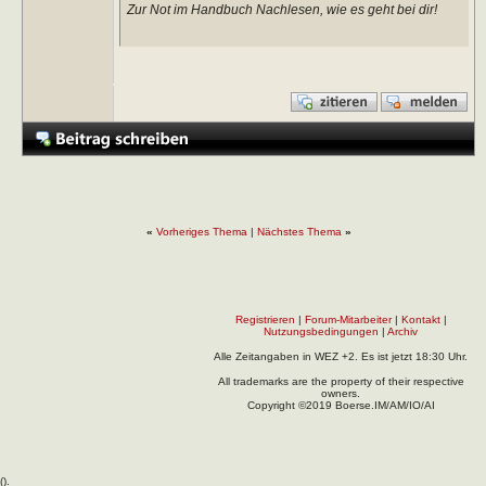
Zur Not im Handbuch Nachlesen, wie es geht bei dir!
«
Vorheriges Thema
|
Nächstes Thema
»
Registrieren
|
Forum-Mitarbeiter
|
Kontakt
|
Nutzungsbedingungen
|
Archiv
Alle Zeitangaben in WEZ +2. Es ist jetzt
18:30
Uhr.
All trademarks are the property of their respective
owners.
Copyright ©2019 Boerse.IM/AM/IO/AI
(
).