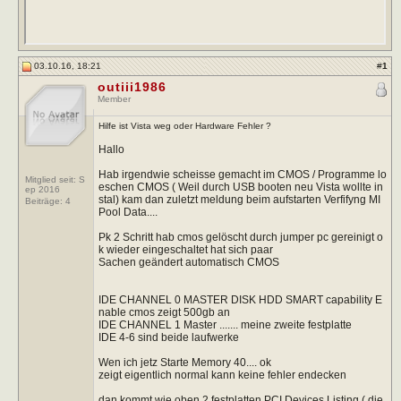
03.10.16, 18:21
#
1
outiii1986
Member
Hilfe ist Vista weg oder Hardware Fehler ?
Hallo
Hab irgendwie scheisse gemacht im CMOS / Programme lo
Mitglied seit: S
eschen CMOS ( Weil durch USB booten neu Vista wollte in
ep 2016
stal) kam dan zuletzt meldung beim aufstarten Verfifyng MI
Beiträge:
4
Pool Data....
Pk 2 Schritt hab cmos gelöscht durch jumper pc gereinigt o
k wieder eingeschaltet hat sich paar
Sachen geändert automatisch CMOS
IDE CHANNEL 0 MASTER DISK HDD SMART capability E
nable cmos zeigt 500gb an
IDE CHANNEL 1 Master ....... meine zweite festplatte
IDE 4-6 sind beide laufwerke
Wen ich jetz Starte Memory 40.... ok
zeigt eigentlich normal kann keine fehler endecken
dan kommt wie oben 2 festplatten PCI Devices Listing ( die