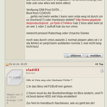
liste usb usw alles wie beim alten)
Verifyung DMI Pool DATA.....
Boot from CD/DVD
..... gehts net mehr weiter ( kann sein vista weg ist durch cm
os löschen£?) oder Hardware defekt?
http://www.gigabyte.
de/products/prod...px?pid=2744#ov
hab 2 bios aber kein pl
an wie 1 oder 2 aufruft hab da nur cmos
vieleicht jemand Ratschlag oder Ursache Danke
noch was durch cmos awards 1 normal piepen alles ok ( vi
sta fehler) er peipt beim aufstarten normal 1 mal nicht lang
nicht kurz
03.10.16, 20:25
#
2
Top
vladi63
Banned
Hilfe ist Vista weg oder Hardware Fehler ?
1.In das Bios mit F2/Entf rein gehen.
2.Dann must du die Bootreihenfolge im Bios ändern, und Fi
Mitglied seit: D
rst boot deine HDD mit Vista einstellen!
ec 2014
Beiträge:
1.59
Zur Not im Handbuch Nachlesen, wie es geht bei dir!
9