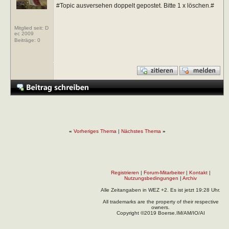
#Topic ausversehen doppelt gepostet. Bitte 1 x löschen.#
Mitglied seit: D
ec 2009
Beiträge:
0
«
Vorheriges Thema
|
Nächstes Thema
»
Registrieren
|
Forum-Mitarbeiter
|
Kontakt
|
Nutzungsbedingungen
|
Archiv
Alle Zeitangaben in WEZ +2. Es ist jetzt
19:28
Uhr.
All trademarks are the property of their respective
owners.
Copyright ©2019 Boerse.IM/AM/IO/AI