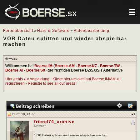
.SX
Forenübersicht
»
Hard & Software
»
Videobearbeitung
VOB Dateu splitten und wieder abspielbar
machen
Hinweise
Willkommen bei
Boerse.IM
(
Boerse.AM
-
Boerse.KZ
-
Boerse.TW
-
Boerse.AI
-
Boerse.SX
) der richtigen Boerse BZ/SX/SH Alternative
Hier gehts zur Anmeldung - Klicke hier um dich auf Boerse.IM/AM zu
registrieren - Register to see all our areas!
20.05.10, 21:36
#
1
friend74_archive
Member
VOB Dateu splitten und wieder abspielbar machen