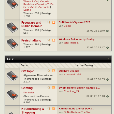
Waren & Co
|
Virtuelle
Produkte - Domains/TLDs,
Server/VPS, Accounts
|
Suche
Themen: 653 | Beiträge:
1.532
Freeware und
CoBi Notfall-System 2026
Public Domain
von
Bleed
Themen: 139 | Beiträge:
18.07.26 11:40
541
Windows Activator by Goddy...
Freischaltung
von
total_molle87
Themen: 391 | Beiträge:
1.723
22.07.26 13:47
Talk
Forum
Letzter Beitrag
Off Topic
OTRKey Decode
von
ichwarsnicht01
Allgemeine Diskussionen
Themen: 585 | Beiträge:
16.07.26 00:05
2.514
Gaming
Zylom-Deluxe-Bigfish-Games-S...
von
Rhodium_45
Konsolen
06.08.26 17:18
Alles rund um Games!
Themen: 835 | Beiträge:
8.709
Kaufberatung &
Kaufberatung älterer DDR3...
Shopping
von
DoNotRedeemTheCard