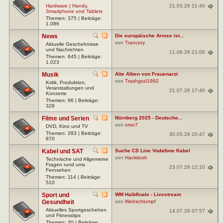
21.03.26 21:40
Hardware
|
Handy,
Smartphone und Tablets
Themen: 375 | Beiträge:
1.086
News
Die europäische Armee ist...
von
Trancery
Aktuelle Geschehnisse
und Nachrichten
11.06.26 21:00
Themen: 645 | Beiträge:
1.023
Musik
Alte Alben von Frauenarzt
von
Trashgod1992
Kritik, Produktion,
Veranstaltungen und
21.07.26 17:40
Konzerte
Themen: 96 | Beiträge:
328
Filme und Serien
Nürnberg 2025 - Deutsche...
von
orso7
DVD, Kino und TV
Themen: 283 | Beiträge:
30.05.26 20:47
870
Kabel und SAT
Suche CS Line Vodafone Kabel
von
Hackitosh
Technische und Allgemeine
Fragen rund ums
23.07.26 12:10
Fernsehen
Themen: 114 | Beiträge:
510
Sport und
WM Halbfinale - Livestream
Gesundheit
von
Webschlumpf
Aktuelles Sportgeschehen
14.07.26 07:57
und Fitnesstips
Themen: 30 | Beiträge: