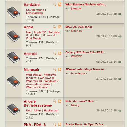
Hardware
Wlan Kamera Nachbar stört...
von
joerggw
Kaufberatung
|
Overclocking
18.05.26 18:38
Themen: 1.153 | Beiträge:
7.618
Apple
MAC OS 26.4 Tahoe
von
lubenow
Mac
|
Apple TV
|
Tutorials
|
iPod
|
iPad
|
iPhone &
28.03.26 10:08
iPod Touch
Themen: 239 | Beiträge:
644
Galaxy S23 Sm-s911u FRP...
Android
von
WilliXXX
Themen: 174 | Beiträge:
448
05.06.26 15:34
Microsoft
JDownloader Mega Transfer...
von
bossthomas
Windows 11
|
Windows
(andere)
|
Windows 8
|
27.07.26 17:40
Windows 10
|
Windows 7
|
Anwendersoftware
|
Windows Phone
Themen: 2.835 | Beiträge:
18.441
Andere
Nutzt ihr Linux? Bitte...
Betriebssysteme
von
Morag
28.10.25 16:38
Unix
|
Linux
|
Hackintosh
Themen: 231 | Beiträge:
2.413
PNA-, PDA- &
Suche Karte für Opel Zafira...