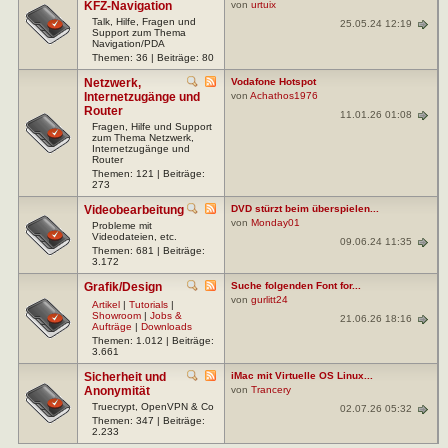
KFZ-Navigation
von
urtuix
Talk, Hilfe, Fragen und
25.05.24 12:19
Support zum Thema
Navigation/PDA
Themen: 36 | Beiträge: 80
Netzwerk,
Vodafone Hotspot
Internetzugänge und
von
Achathos1976
Router
11.01.26 01:08
Fragen, Hilfe und Support
zum Thema Netzwerk,
Internetzugänge und
Router
Themen: 121 | Beiträge:
273
Videobearbeitung
DVD stürzt beim überspielen...
von
Monday01
Probleme mit
Videodateien, etc.
09.06.24 11:35
Themen: 681 | Beiträge:
3.172
Grafik/Design
Suche folgenden Font for...
von
gurlitt24
Artikel
|
Tutorials
|
Showroom
|
Jobs &
21.06.26 18:16
Aufträge
|
Downloads
Themen: 1.012 | Beiträge:
3.661
Sicherheit und
iMac mit Virtuelle OS Linux...
Anonymität
von
Trancery
Truecrypt, OpenVPN & Co
02.07.26 05:32
Themen: 347 | Beiträge:
2.233