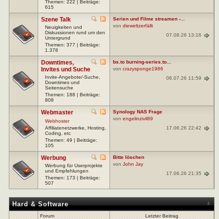
Themen: 222 | Beiträge:
615
Szene Talk
Serien und Filme streamen -...
von
dieweltzerfällt
Neuigkeiten und
Diskussionen rund um den
07.08.26 13:16
Untergrund
Themen: 377 | Beiträge:
1.378
Downtimes,
bs.to burning-series.to...
Invites und Suche
von
crazysponge1986
Invite-Angebote/-Suche,
06.07.26 11:59
Downtimes und
Seitensuche
Themen: 188 | Beiträge:
808
Webmaster
Synology NAS Frage
von
engelinzivil89
Webhoster
17.06.26 22:42
Affiliatenetzwerke, Hosting,
Coding, etc
Themen: 49 | Beiträge:
105
Werbung
Bitte löschen
von
John Jay
Werbung für Userprojekte
und Empfehlungen
17.06.26 21:35
Themen: 173 | Beiträge:
507
Hard & Software
Forum
Letzter Beitrag