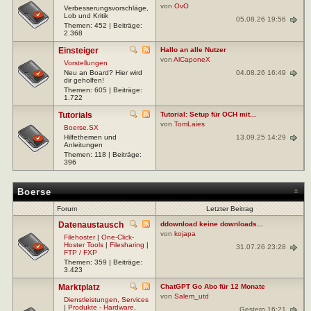
von
OvO
Verbesserungsvorschläge,
Lob und Kritik
05.08.26 19:56
Themen: 452 | Beiträge:
2.368
Einsteiger
Hallo an alle Nutzer
von
AlCaponeX
Vorstellungen
04.08.26 16:49
Neu an Board? Hier wird
dir geholfen!
Themen: 605 | Beiträge:
1.722
Tutorials
Tutorial: Setup für OCH mit...
von
TomLaies
Boerse.SX
13.09.25 14:29
Hilfethemen und
Anleitungen
Themen: 118 | Beiträge:
396
Boerse
Forum
Letzter Beitrag
Datenaustausch
ddownload keine downloads...
von
kojapa
Filehoster
|
One-Click-
Hoster Tools
|
Filesharing
|
31.07.26 23:28
FTP / FXP
Themen: 359 | Beiträge:
3.423
Marktplatz
ChatGPT Go Abo für 12 Monate
von
Salem_utd
Dienstleistungen, Services
|
Produkte - Hardware,
Gestern 16:21