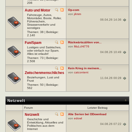
206
Auto und Motor
Op-com
von
j4mm
Fahrzeuge, Autos,
Motorräder, Boote, Roller,
06.04.26 14:36
Führerschein,
Strassenverkehr und
sonstiges
Themen: 38 | Beiträge:
2.140
Fun/Spam
Rückwärtszählen von...
von
MuLcHi776
Lustiges und Satirisches,
oder einfach nur Spam.
04.08.26 10:49
Alles ist erlaubt!
Themen: 73 | Beiträge:
2.508
Kein Krieg in meinem...
Zwischenmenschliches
von
catcontent
Beziehungen, Lust und
11.04.26 00:28
Frust
Themen: 50 | Beiträge:
562
Netzwelt
Forum
Letzter Beitrag
Netzwelt
Alte Serien bei DDownload
von
edowl
Geschichte und
Entwicklung, Aktuelles und
04.08.26 07:22
Politisches aus dem
Internet