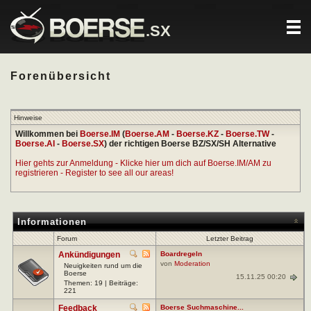
.SX
Forenübersicht
Hinweise
Willkommen bei
Boerse.IM
(
Boerse.AM
-
Boerse.KZ
-
Boerse.TW
-
Boerse.AI
-
Boerse.SX
) der richtigen Boerse BZ/SX/SH Alternative
Hier gehts zur Anmeldung - Klicke hier um dich auf Boerse.IM/AM zu
registrieren - Register to see all our areas!
Informationen
Forum
Letzter Beitrag
Ankündigungen
Boardregeln
von
Moderation
Neuigkeiten rund um die
Boerse
15.11.25 00:20
Themen: 19 | Beiträge:
221
Feedback
Boerse Suchmaschine...