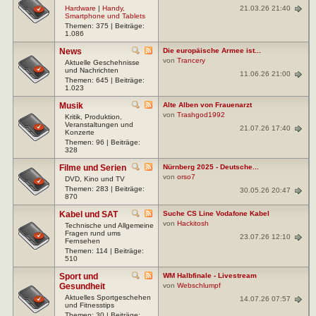
21.03.26 21:40
Hardware
|
Handy,
Smartphone und Tablets
Themen: 375 | Beiträge:
1.086
News
Die europäische Armee ist...
von
Trancery
Aktuelle Geschehnisse
und Nachrichten
11.06.26 21:00
Themen: 645 | Beiträge:
1.023
Musik
Alte Alben von Frauenarzt
von
Trashgod1992
Kritik, Produktion,
Veranstaltungen und
21.07.26 17:40
Konzerte
Themen: 96 | Beiträge:
328
Filme und Serien
Nürnberg 2025 - Deutsche...
von
orso7
DVD, Kino und TV
Themen: 283 | Beiträge:
30.05.26 20:47
870
Kabel und SAT
Suche CS Line Vodafone Kabel
von
Hackitosh
Technische und Allgemeine
Fragen rund ums
23.07.26 12:10
Fernsehen
Themen: 114 | Beiträge:
510
Sport und
WM Halbfinale - Livestream
Gesundheit
von
Webschlumpf
Aktuelles Sportgeschehen
14.07.26 07:57
und Fitnesstips
Themen: 30 | Beiträge: