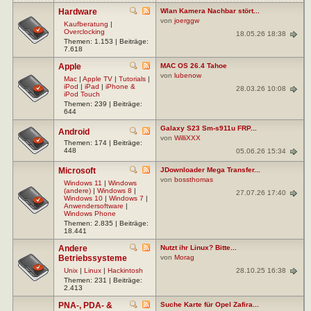
Hardware
Wlan Kamera Nachbar stört...
von
joerggw
Kaufberatung
|
Overclocking
18.05.26 18:38
Themen: 1.153 | Beiträge:
7.618
Apple
MAC OS 26.4 Tahoe
von
lubenow
Mac
|
Apple TV
|
Tutorials
|
iPod
|
iPad
|
iPhone &
28.03.26 10:08
iPod Touch
Themen: 239 | Beiträge:
644
Galaxy S23 Sm-s911u FRP...
Android
von
WilliXXX
Themen: 174 | Beiträge:
448
05.06.26 15:34
Microsoft
JDownloader Mega Transfer...
von
bossthomas
Windows 11
|
Windows
(andere)
|
Windows 8
|
27.07.26 17:40
Windows 10
|
Windows 7
|
Anwendersoftware
|
Windows Phone
Themen: 2.835 | Beiträge:
18.441
Andere
Nutzt ihr Linux? Bitte...
Betriebssysteme
von
Morag
28.10.25 16:38
Unix
|
Linux
|
Hackintosh
Themen: 231 | Beiträge:
2.413
PNA-, PDA- &
Suche Karte für Opel Zafira...