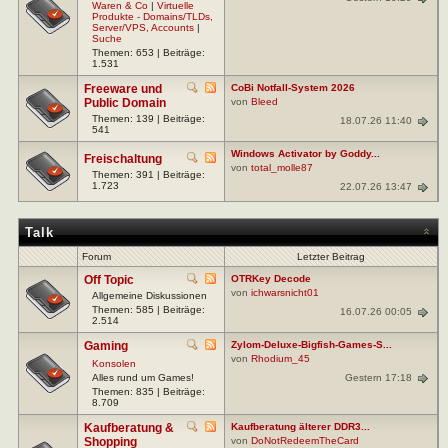
Waren & Co
|
Virtuelle
Produkte - Domains/TLDs,
Server/VPS, Accounts
|
Suche
Themen: 653 | Beiträge:
1.531
Freeware und
CoBi Notfall-System 2026
Public Domain
von
Bleed
Themen: 139 | Beiträge:
18.07.26 11:40
541
Windows Activator by Goddy...
Freischaltung
von
total_molle87
Themen: 391 | Beiträge:
1.723
22.07.26 13:47
Talk
Forum
Letzter Beitrag
Off Topic
OTRKey Decode
von
ichwarsnicht01
Allgemeine Diskussionen
Themen: 585 | Beiträge:
16.07.26 00:05
2.514
Gaming
Zylom-Deluxe-Bigfish-Games-S...
von
Rhodium_45
Konsolen
Gestern 17:18
Alles rund um Games!
Themen: 835 | Beiträge:
8.709
Kaufberatung &
Kaufberatung älterer DDR3...
Shopping
von
DoNotRedeemTheCard