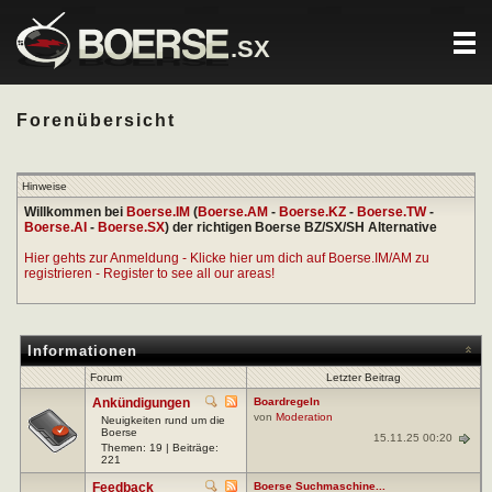
.SX
Forenübersicht
Hinweise
Willkommen bei
Boerse.IM
(
Boerse.AM
-
Boerse.KZ
-
Boerse.TW
-
Boerse.AI
-
Boerse.SX
) der richtigen Boerse BZ/SX/SH Alternative
Hier gehts zur Anmeldung - Klicke hier um dich auf Boerse.IM/AM zu
registrieren - Register to see all our areas!
Informationen
Forum
Letzter Beitrag
Ankündigungen
Boardregeln
von
Moderation
Neuigkeiten rund um die
Boerse
15.11.25 00:20
Themen: 19 | Beiträge:
221
Feedback
Boerse Suchmaschine...