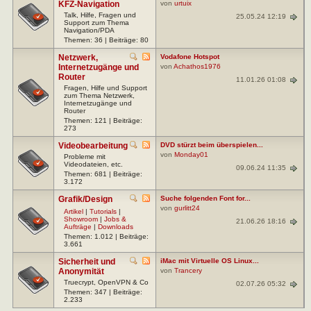
KFZ-Navigation
von
urtuix
Talk, Hilfe, Fragen und
25.05.24 12:19
Support zum Thema
Navigation/PDA
Themen: 36 | Beiträge: 80
Netzwerk,
Vodafone Hotspot
Internetzugänge und
von
Achathos1976
Router
11.01.26 01:08
Fragen, Hilfe und Support
zum Thema Netzwerk,
Internetzugänge und
Router
Themen: 121 | Beiträge:
273
Videobearbeitung
DVD stürzt beim überspielen...
von
Monday01
Probleme mit
Videodateien, etc.
09.06.24 11:35
Themen: 681 | Beiträge:
3.172
Grafik/Design
Suche folgenden Font for...
von
gurlitt24
Artikel
|
Tutorials
|
Showroom
|
Jobs &
21.06.26 18:16
Aufträge
|
Downloads
Themen: 1.012 | Beiträge:
3.661
Sicherheit und
iMac mit Virtuelle OS Linux...
Anonymität
von
Trancery
Truecrypt, OpenVPN & Co
02.07.26 05:32
Themen: 347 | Beiträge:
2.233