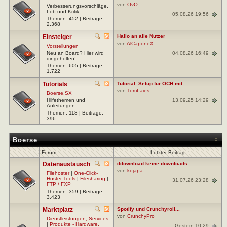
von
OvO
Verbesserungsvorschläge,
Lob und Kritik
05.08.26 19:56
Themen: 452 | Beiträge:
2.368
Einsteiger
Hallo an alle Nutzer
von
AlCaponeX
Vorstellungen
04.08.26 16:49
Neu an Board? Hier wird
dir geholfen!
Themen: 605 | Beiträge:
1.722
Tutorials
Tutorial: Setup für OCH mit...
von
TomLaies
Boerse.SX
13.09.25 14:29
Hilfethemen und
Anleitungen
Themen: 118 | Beiträge:
396
Boerse
Forum
Letzter Beitrag
Datenaustausch
ddownload keine downloads...
von
kojapa
Filehoster
|
One-Click-
Hoster Tools
|
Filesharing
|
31.07.26 23:28
FTP / FXP
Themen: 359 | Beiträge:
3.423
Marktplatz
Spotify und Crunchyroll...
von
CrunchyPro
Dienstleistungen, Services
|
Produkte - Hardware,
Gestern 10:29