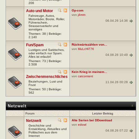
206
Auto und Motor
Op-com
von
j4mm
Fahrzeuge, Autos,
Motorräder, Boote, Roller,
06.04.26 14:36
Führerschein,
Strassenverkehr und
sonstiges
Themen: 38 | Beiträge:
2.140
Fun/Spam
Rückwärtszählen von...
von
MuLcHi776
Lustiges und Satirisches,
oder einfach nur Spam.
04.08.26 10:49
Alles ist erlaubt!
Themen: 73 | Beiträge:
2.508
Kein Krieg in meinem...
Zwischenmenschliches
von
catcontent
Beziehungen, Lust und
11.04.26 00:28
Frust
Themen: 50 | Beiträge:
562
Netzwelt
Forum
Letzter Beitrag
Netzwelt
Alte Serien bei DDownload
von
edowl
Geschichte und
Entwicklung, Aktuelles und
04.08.26 07:22
Politisches aus dem
Internet