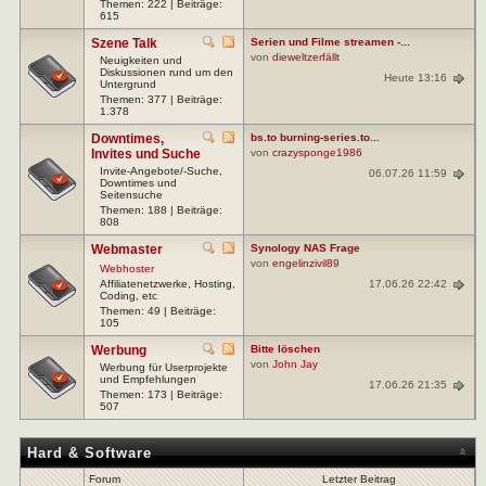
Themen: 222 | Beiträge:
615
Szene Talk
Serien und Filme streamen -...
von
dieweltzerfällt
Neuigkeiten und
Diskussionen rund um den
Heute 13:16
Untergrund
Themen: 377 | Beiträge:
1.378
Downtimes,
bs.to burning-series.to...
Invites und Suche
von
crazysponge1986
Invite-Angebote/-Suche,
06.07.26 11:59
Downtimes und
Seitensuche
Themen: 188 | Beiträge:
808
Webmaster
Synology NAS Frage
von
engelinzivil89
Webhoster
17.06.26 22:42
Affiliatenetzwerke, Hosting,
Coding, etc
Themen: 49 | Beiträge:
105
Werbung
Bitte löschen
von
John Jay
Werbung für Userprojekte
und Empfehlungen
17.06.26 21:35
Themen: 173 | Beiträge:
507
Hard & Software
Forum
Letzter Beitrag