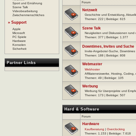
Forum
Sport und Ernährung
Szene Talk
Netzwelt
Videobearbeitung
Geschichte und Entwicklung, Aktuell
Zwischenmenschliches
Themen: 222 | Beiträge: 615
» Support
Szene Talk
Apple
Microsoft
Neuigkeiten und Diskussionen rund
PC Spiele
Themen: 377 | Beiträge: 1.377
Hardware
Konsolen
Downtimes, Invites und Suche
Sicherheit
Invite-Angebote/-Suche, Downtimes
Themen: 188 | Beiträge: 808
Partner Links
Webmaster
Webhoster
Affiliatenetzwerke, Hosting, Coding, 
Themen: 49 | Beiträge: 105
Werbung
Werbung für Userprojekte und Emp
Themen: 173 | Beiträge: 507
Hard & Software
Forum
Hardware
Kaufberatung
|
Overclocking
Themen: 1.153 | Beiträge: 7.618