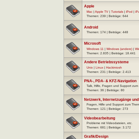
Apple
Mac
|
Apple TV
|
Tutorials
|
iPod
|
iP
Themen: 239 | Beiträge: 644
Android
Themen: 174 | Beiträge: 448
Microsoft
Windows 11
|
Windows (andere)
|
Wi
Themen: 2.835 | Beiträge: 18.441
Andere Betriebssysteme
Unix
|
Linux
|
Hackintosh
Themen: 231 | Beiträge: 2.413
PNA-, PDA- & KFZ-Navigation
Talk, Hilfe, Fragen und Support zu
Themen: 36 | Beiträge: 80
Netzwerk, Internetzugänge und
Fragen, Hilfe und Support zum The
Themen: 121 | Beiträge: 273
Videobearbeitung
Probleme mit Videodateien, etc.
Themen: 681 | Beiträge: 3.172
Grafik/Design