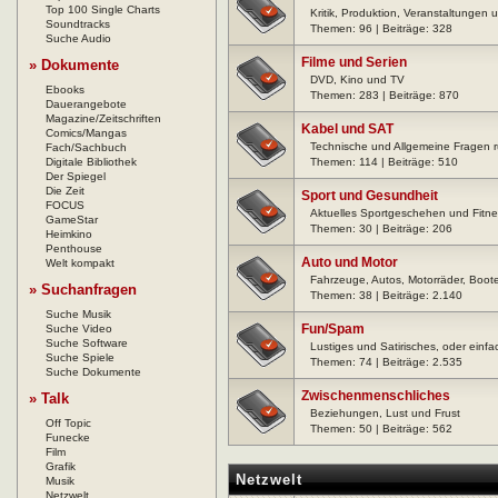
Top 100 Single Charts
Kritik, Produktion, Veranstaltungen
Soundtracks
Themen: 96 | Beiträge: 328
Suche Audio
Filme und Serien
» Dokumente
DVD, Kino und TV
Ebooks
Themen: 283 | Beiträge: 870
Dauerangebote
Magazine/Zeitschriften
Kabel und SAT
Comics/Mangas
Technische und Allgemeine Fragen 
Fach/Sachbuch
Digitale Bibliothek
Themen: 114 | Beiträge: 510
Der Spiegel
Die Zeit
Sport und Gesundheit
FOCUS
Aktuelles Sportgeschehen und Fitne
GameStar
Themen: 30 | Beiträge: 206
Heimkino
Penthouse
Auto und Motor
Welt kompakt
Fahrzeuge, Autos, Motorräder, Boote
» Suchanfragen
Themen: 38 | Beiträge: 2.140
Suche Musik
Fun/Spam
Suche Video
Suche Software
Lustiges und Satirisches, oder einfac
Suche Spiele
Themen: 74 | Beiträge: 2.535
Suche Dokumente
Zwischenmenschliches
» Talk
Beziehungen, Lust und Frust
Off Topic
Themen: 50 | Beiträge: 562
Funecke
Film
Grafik
Netzwelt
Musik
Netzwelt