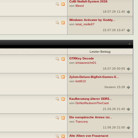
CoBi Notfall-System 2026
von
Bleed
18.07.26 11:40
Windows Activator by Goddy...
von
total_molle87
22.07.26 13:47
Letzter Beitrag
OTRKey Decode
von
ichwarsnicht01
16.07.26 00:05
Zylom-Deluxe-Bigfish-Games-S...
von
lotti610
Gestern 15:28
Kaufberatung älterer DDR3...
von
DoNotRedeemTheCard
21.03.26 21:40
Die europäische Armee ist...
von
Trancery
11.06.26 21:00
Alte Alben von Frauenarzt