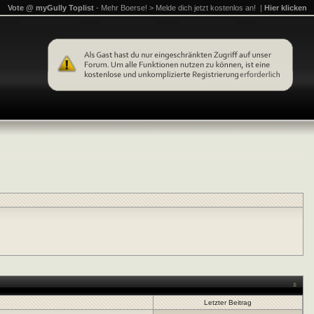
Vote @ myGully Toplist
- Mehr Boerse! > Melde dich jetzt kostenlos an! |
Hier klicken
Letzter Beitrag