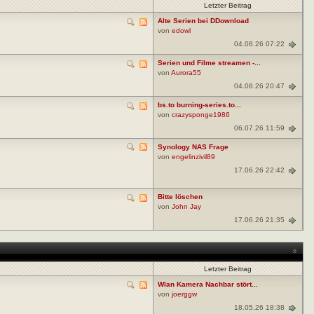
Letzter Beitrag
Alte Serien bei DDownload
von
edowl
04.08.26 07:22
Serien und Filme streamen -...
von
Aurora55
04.08.26 20:47
bs.to burning-series.to...
von
crazysponge1986
06.07.26 11:59
Synology NAS Frage
von
engelinzivil89
17.06.26 22:42
Bitte löschen
von
John Jay
17.06.26 21:35
Letzter Beitrag
Wlan Kamera Nachbar stört...
von
joerggw
18.05.26 18:38