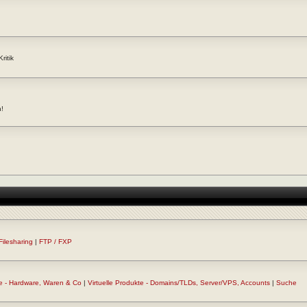
ritik
n!
Filesharing
|
FTP / FXP
e - Hardware, Waren & Co
|
Virtuelle Produkte - Domains/TLDs, Server/VPS, Accounts
|
Suche