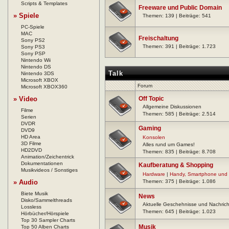
Scripts & Templates
Freeware und Public Domain
» Spiele
Themen: 139 | Beiträge: 541
PC-Spiele
MAC
Freischaltung
Sony PS2
Themen: 391 | Beiträge: 1.723
Sony PS3
Sony PSP
Nintendo Wii
Nintendo DS
Talk
Nintendo 3DS
Microsoft XBOX
Forum
Microsoft XBOX360
» Video
Off Topic
Allgemeine Diskussionen
Filme
Themen: 585 | Beiträge: 2.514
Serien
DVDR
Gaming
DVD9
HD Area
Konsolen
3D Filme
Alles rund um Games!
HD2DVD
Themen: 835 | Beiträge: 8.708
Animation/Zeichentrick
Dokumentationen
Kaufberatung & Shopping
Musikvideos / Sonstiges
Hardware
|
Handy, Smartphone und 
» Audio
Themen: 375 | Beiträge: 1.086
Biete Musik
News
Disko/Sammelthreads
Aktuelle Geschehnisse und Nachric
Lossless
Themen: 645 | Beiträge: 1.023
Hörbücher/Hörspiele
Top 30 Sampler Charts
Musik
Top 50 Alben Charts