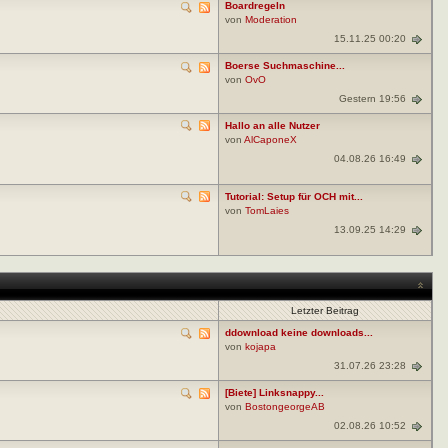
Boardregeln
von
Moderation
15.11.25 00:20
Boerse Suchmaschine...
von
OvO
Gestern 19:56
Hallo an alle Nutzer
von
AlCaponeX
04.08.26 16:49
Tutorial: Setup für OCH mit...
von
TomLaies
13.09.25 14:29
Letzter Beitrag
ddownload keine downloads...
von
kojapa
31.07.26 23:28
[Biete] Linksnappy...
von
BostongeorgeAB
02.08.26 10:52