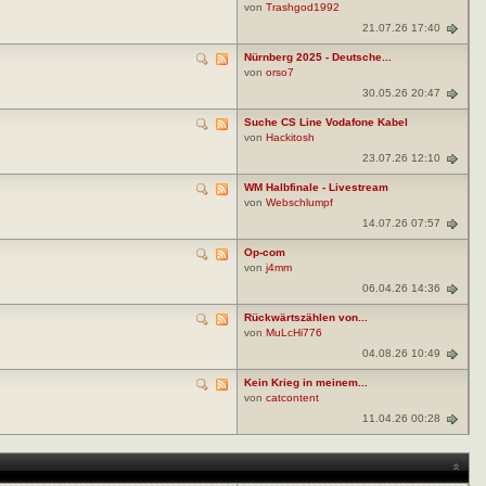
von
Trashgod1992
21.07.26 17:40
Nürnberg 2025 - Deutsche...
von
orso7
30.05.26 20:47
Suche CS Line Vodafone Kabel
von
Hackitosh
23.07.26 12:10
WM Halbfinale - Livestream
von
Webschlumpf
14.07.26 07:57
Op-com
von
j4mm
06.04.26 14:36
Rückwärtszählen von...
von
MuLcHi776
04.08.26 10:49
Kein Krieg in meinem...
von
catcontent
11.04.26 00:28