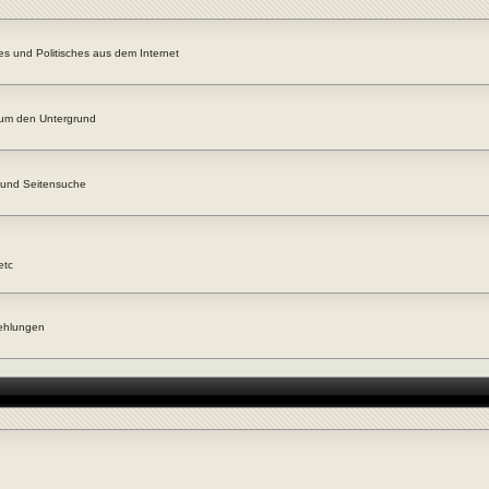
es und Politisches aus dem Internet
 um den Untergrund
 und Seitensuche
etc
fehlungen