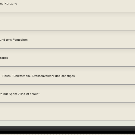
 und Konzerte
rund ums Fernsehen
sstips
, Roller, Führerschein, Strassenverkehr und sonstiges
h nur Spam. Alles ist erlaubt!