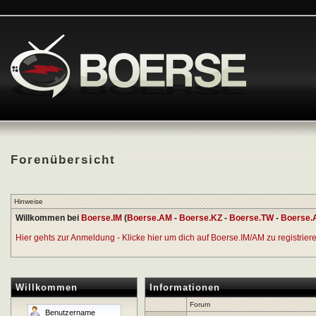
Forenübersicht
Hinweise
Willkommen bei
Boerse.IM
(
Boerse.AM
-
Boerse.KZ
-
Boerse.TW
-
Boerse.
Hier gehts zur Anmeldung - Klicke hier um dich auf Boerse.IM/AM zu registrieren
Willkommen
Informationen
Forum