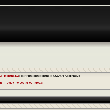
AI
-
Boerse.SX
) der richtigen Boerse BZ/SX/SH Alternative
 - Register to see all our areas!