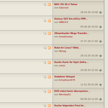
MAC OS 26.4 Tahoe
von
lubenow
28.03.26 10:08
Galaxy S23 Sm-s911u FRP...
von
WilliXXX
05.06.26 15:34
JDownloader Mega Transfer...
von
bossthomas
27.07.26 17:40
Nutzt ihr Linux? Bitte...
von
Morag
28.10.25 16:38
Suche Karte für Opel Zafira...
von
urtuix
25.05.24 12:19
Vodafone Hotspot
von
Achathos1976
11.01.26 01:08
DVD stürzt beim überspielen...
von
Monday01
09.06.24 11:35
Suche folgenden Font for...