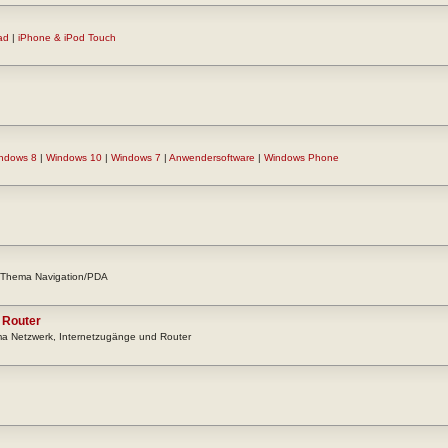
ad
|
iPhone & iPod Touch
ndows 8
|
Windows 10
|
Windows 7
|
Anwendersoftware
|
Windows Phone
m Thema Navigation/PDA
 Router
ma Netzwerk, Internetzugänge und Router