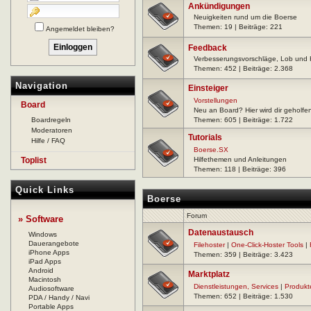
Ankündigungen
Neuigkeiten rund um die Boerse
Themen: 19 | Beiträge: 221
Angemeldet bleiben?
Feedback
Verbesserungsvorschläge, Lob und K
Themen: 452 | Beiträge: 2.368
Navigation
Einsteiger
Vorstellungen
Board
Neu an Board? Hier wird dir geholfe
Boardregeln
Themen: 605 | Beiträge: 1.722
Moderatoren
Tutorials
Hilfe / FAQ
Boerse.SX
Toplist
Hilfethemen und Anleitungen
Themen: 118 | Beiträge: 396
Quick Links
Boerse
Forum
» Software
Datenaustausch
Windows
Dauerangebote
Filehoster
|
One-Click-Hoster Tools
|
iPhone Apps
Themen: 359 | Beiträge: 3.423
iPad Apps
Android
Marktplatz
Macintosh
Dienstleistungen, Services
|
Produkt
Audiosoftware
Themen: 652 | Beiträge: 1.530
PDA / Handy / Navi
Portable Apps