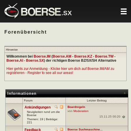
.SX
Forenübersicht
Hinweise
Willkommen bei
Boerse.IM
(
Boerse.AM
-
Boerse.KZ
-
Boerse.TW
-
Boerse.AI
-
Boerse.SX
) der richtigen Boerse BZ/SX/SH Alternative
Hier gehts zur Anmeldung - Klicke hier um dich auf Boerse.IM/AM zu
registrieren - Register to see all our areas!
Informationen
Forum
Letzter Beitrag
Ankündigungen
Boardregeln
von
Moderation
Neuigkeiten rund um die
Boerse
15.11.25 00:20
Themen: 19 | Beiträge:
221
Feedback
Boerse Suchmaschine...