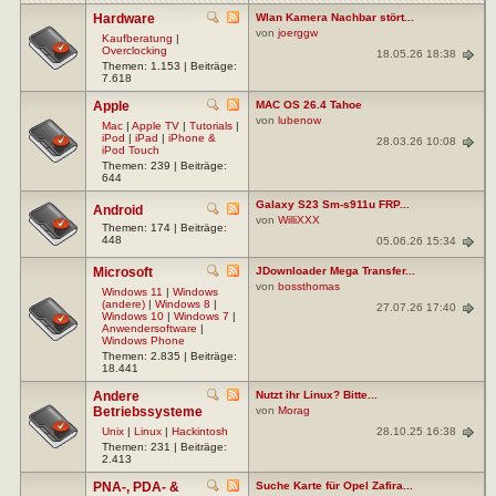
Hardware
Wlan Kamera Nachbar stört...
von
joerggw
Kaufberatung
|
Overclocking
18.05.26 18:38
Themen: 1.153 | Beiträge:
7.618
Apple
MAC OS 26.4 Tahoe
von
lubenow
Mac
|
Apple TV
|
Tutorials
|
iPod
|
iPad
|
iPhone &
28.03.26 10:08
iPod Touch
Themen: 239 | Beiträge:
644
Galaxy S23 Sm-s911u FRP...
Android
von
WilliXXX
Themen: 174 | Beiträge:
448
05.06.26 15:34
Microsoft
JDownloader Mega Transfer...
von
bossthomas
Windows 11
|
Windows
(andere)
|
Windows 8
|
27.07.26 17:40
Windows 10
|
Windows 7
|
Anwendersoftware
|
Windows Phone
Themen: 2.835 | Beiträge:
18.441
Andere
Nutzt ihr Linux? Bitte...
Betriebssysteme
von
Morag
28.10.25 16:38
Unix
|
Linux
|
Hackintosh
Themen: 231 | Beiträge:
2.413
PNA-, PDA- &
Suche Karte für Opel Zafira...