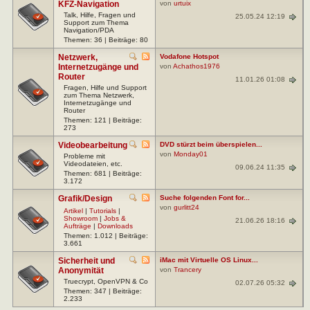
KFZ-Navigation
von
urtuix
Talk, Hilfe, Fragen und
25.05.24 12:19
Support zum Thema
Navigation/PDA
Themen: 36 | Beiträge: 80
Netzwerk,
Vodafone Hotspot
Internetzugänge und
von
Achathos1976
Router
11.01.26 01:08
Fragen, Hilfe und Support
zum Thema Netzwerk,
Internetzugänge und
Router
Themen: 121 | Beiträge:
273
Videobearbeitung
DVD stürzt beim überspielen...
von
Monday01
Probleme mit
Videodateien, etc.
09.06.24 11:35
Themen: 681 | Beiträge:
3.172
Grafik/Design
Suche folgenden Font for...
von
gurlitt24
Artikel
|
Tutorials
|
Showroom
|
Jobs &
21.06.26 18:16
Aufträge
|
Downloads
Themen: 1.012 | Beiträge:
3.661
Sicherheit und
iMac mit Virtuelle OS Linux...
Anonymität
von
Trancery
Truecrypt, OpenVPN & Co
02.07.26 05:32
Themen: 347 | Beiträge:
2.233