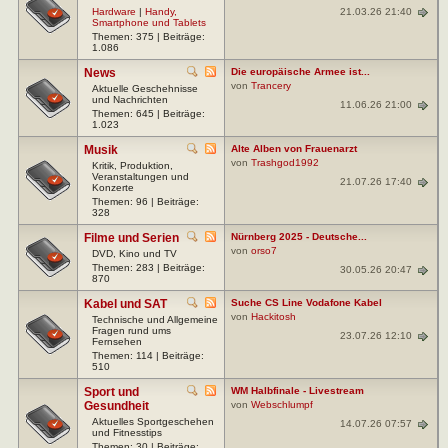
21.03.26 21:40
Hardware
|
Handy,
Smartphone und Tablets
Themen: 375 | Beiträge:
1.086
News
Die europäische Armee ist...
von
Trancery
Aktuelle Geschehnisse
und Nachrichten
11.06.26 21:00
Themen: 645 | Beiträge:
1.023
Musik
Alte Alben von Frauenarzt
von
Trashgod1992
Kritik, Produktion,
Veranstaltungen und
21.07.26 17:40
Konzerte
Themen: 96 | Beiträge:
328
Filme und Serien
Nürnberg 2025 - Deutsche...
von
orso7
DVD, Kino und TV
Themen: 283 | Beiträge:
30.05.26 20:47
870
Kabel und SAT
Suche CS Line Vodafone Kabel
von
Hackitosh
Technische und Allgemeine
Fragen rund ums
23.07.26 12:10
Fernsehen
Themen: 114 | Beiträge:
510
Sport und
WM Halbfinale - Livestream
Gesundheit
von
Webschlumpf
Aktuelles Sportgeschehen
14.07.26 07:57
und Fitnesstips
Themen: 30 | Beiträge: