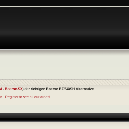
AI
-
Boerse.SX
) der richtigen Boerse BZ/SX/SH Alternative
 - Register to see all our areas!