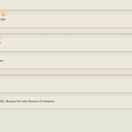
itik
!
ser
.BZ, Boerse.SH oder Boerse.AI bekannt.