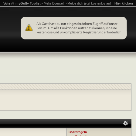
Vote @ myGully Toplist
- Mehr Boerse! > Melde dich jetzt kostenlos an! |
Hier klicken
Boardregeln