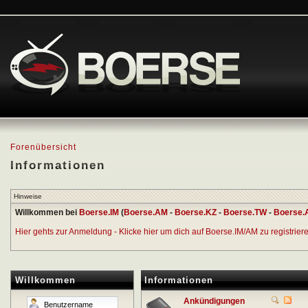
Forenübersicht
Informationen
Hinweise
Willkommen bei
Boerse.IM
(
Boerse.AM
-
Boerse.KZ
-
Boerse.TW
-
Boerse.
Hier gehts zur Anmeldung - Klicke hier um dich auf Boerse.IM/AM zu registrieren
Willkommen
Informationen
Ankündigungen