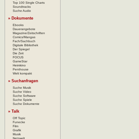
Top 100 Single Charts
Soundtracks
Suche Audio
» Dokumente
Ebooks
Dauerangebote
Magazine/Zeitschriften
Comics/Mangas
Fach/Sachbuch
Digitale Bibliothek
Der Spiegel
Die Zeit
FOCUS
GameStar
Heimkino
Penthouse
Welt kompakt
» Suchanfragen
Suche Musik
Suche Video
Suche Software
Suche Spiele
Suche Dokumente
» Talk
Off Topic
Funecke
Film
Grafik
Musik
Netzwelt