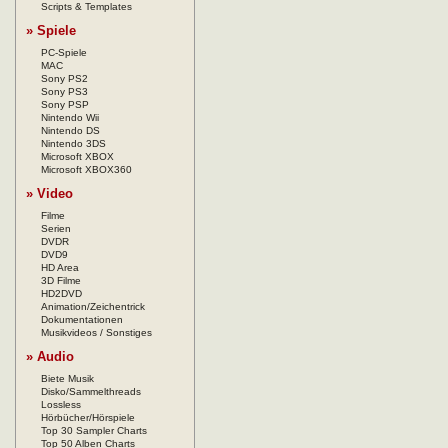
Scripts & Templates
» Spiele
PC-Spiele
MAC
Sony PS2
Sony PS3
Sony PSP
Nintendo Wii
Nintendo DS
Nintendo 3DS
Microsoft XBOX
Microsoft XBOX360
» Video
Filme
Serien
DVDR
DVD9
HD Area
3D Filme
HD2DVD
Animation/Zeichentrick
Dokumentationen
Musikvideos / Sonstiges
» Audio
Biete Musik
Disko/Sammelthreads
Lossless
Hörbücher/Hörspiele
Top 30 Sampler Charts
Top 50 Alben Charts