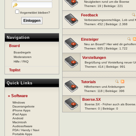
Neuigkeiten rund um die Boerse
Themen: 19 | Beiträge: 221
Angemeldet bleiben?
Feedback
Verbesserungsvorschläge, Lob und Kr
Themen: 452 | Beiträge: 2.368
Navigation
Einsteiger
Neu an Board? Hier wird dir geholfen
Board
Themen: 605 | Beiträge: 1.722
Boardregeln
Moderatoren
Vorstellungen
Hilfe / FAQ
Begrüßung und Vorstellung neuer U
Themen: 414 | Beiträge: 991
Toplist
Tutorials
Quick Links
Hilfethemen und Anleitungen
Themen: 118 | Beiträge: 396
» Software
Boerse.SX
Windows
Boerse.SX - Früher auch als Boerse
Dauerangebote
Themen: 0 | Beiträge: 0
iPhone Apps
iPad Apps
Android
Macintosh
Audiosoftware
PDA / Handy / Navi
Portable Apps