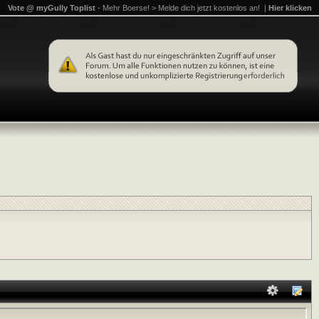
Vote @ myGully Toplist
- Mehr Boerse! > Melde dich jetzt kostenlos an! |
Hier klicken