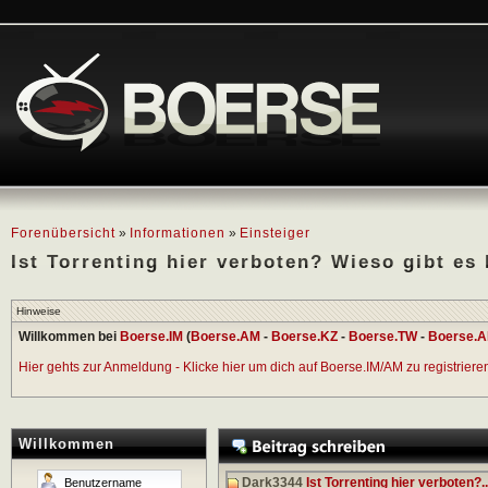
Forenübersicht
»
Informationen
»
Einsteiger
Ist Torrenting hier verboten? Wieso gibt es
Hinweise
Willkommen bei
Boerse.IM
(
Boerse.AM
-
Boerse.KZ
-
Boerse.TW
-
Boerse.A
Hier gehts zur Anmeldung - Klicke hier um dich auf Boerse.IM/AM zu registrieren 
Willkommen
Dark3344
Ist Torrenting hier verboten?..