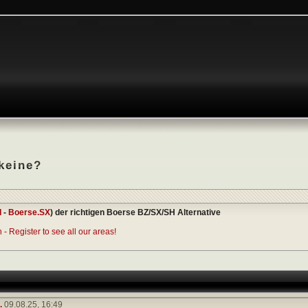
 keine?
I
-
Boerse.SX
) der richtigen Boerse BZ/SX/SH Alternative
- Register to see all our areas!
.
09.08.25,
16:49