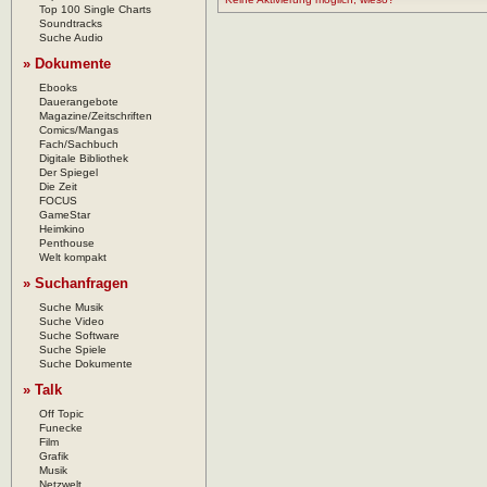
Top 100 Single Charts
Soundtracks
Suche Audio
» Dokumente
Ebooks
Dauerangebote
Magazine/Zeitschriften
Comics/Mangas
Fach/Sachbuch
Digitale Bibliothek
Der Spiegel
Die Zeit
FOCUS
GameStar
Heimkino
Penthouse
Welt kompakt
» Suchanfragen
Suche Musik
Suche Video
Suche Software
Suche Spiele
Suche Dokumente
» Talk
Off Topic
Funecke
Film
Grafik
Musik
Netzwelt