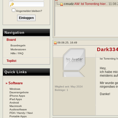
cmudz
AW: Ist Torrenting hier...
11.08.
Angemeldet bleiben?
Navigation
Board
09.08.25, 16:49
Boardregeln
Dark33
Moderatoren
Hilfe / FAQ
Ist Torrenting 
Toplist
Hey,
Quick Links
ich habe mic
meistens auf
» Software
Mir wurde ge
nirgendwo i
Mitglied seit: May 2024
Windows
Beiträge:
1
Dauerangebote
Danke!
iPhone Apps
iPad Apps
Android
Macintosh
Audiosoftware
PDA / Handy / Navi
Portable Apps