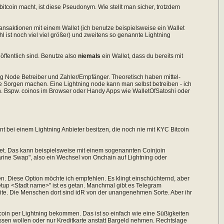
bitcoin macht, ist diese Pseudonym. Wie stellt man sicher, trotzdem
ansaktionen mit einem Wallet (ich benutze beispielsweise ein Wallet
l ist noch viel viel größer) und zweitens so genannte Lightning
öffentlich sind. Benutze also
niemals
ein Wallet, dass du bereits mit
ning Node Betreiber und Zahler/Empfänger. Theoretisch haben mittel-
e Sorgen machen. Eine Lightning node kann man selbst betreiben - ich
en. Bspw. coinos im Browser oder Handy Apps wie WalletOfSatoshi oder
 bei einem Lightning Anbieter besitzen, die noch nie mit KYC Bitcoin
llet. Das kann beispielsweise mit einem sogenannten Coinjoin
arine Swap", also ein Wechsel von Onchain auf Lightning oder
n. Diese Option möchte ich empfehlen. Es klingt einschüchternd, aber
etup <Stadt name>" ist es getan. Manchmal gibt es Telegram
ite. Die Menschen dort sind idR von der unangenehmen Sorte. Aber ihr
in per Lightning bekommen. Das ist so einfach wie eine Süßigkeiten
ssen wollen oder nur Kreditkarte anstatt Bargeld nehmen. Rechtslage