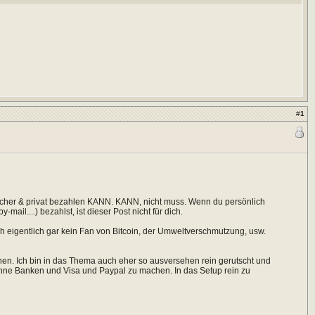
#
1
sicher & privat bezahlen KANN. KANN, nicht muss. Wenn du persönlich
ail....) bezahlst, ist dieser Post nicht für dich.
ch eigentlich gar kein Fan von Bitcoin, der Umweltverschmutzung, usw.
nnen. Ich bin in das Thema auch eher so ausversehen rein gerutscht und
ohne Banken und Visa und Paypal zu machen. In das Setup rein zu