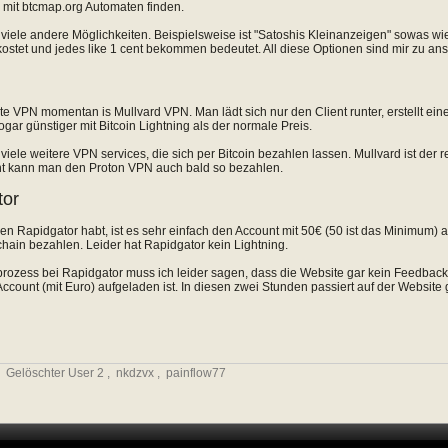
mit btcmap.org Automaten finden.
 viele andere Möglichkeiten. Beispielsweise ist "Satoshis Kleinanzeigen" sowas w
 kostet und jedes like 1 cent bekommen bedeutet. All diese Optionen sind mir zu ans
te VPN momentan is Mullvard VPN. Man lädt sich nur den Client runter, erstellt ein
ogar günstiger mit Bitcoin Lightning als der normale Preis.
 viele weitere VPN services, die sich per Bitcoin bezahlen lassen. Mullvard ist der 
cht kann man den Proton VPN auch bald so bezahlen.
tor
en Rapidgator habt, ist es sehr einfach den Account mit 50€ (50 ist das Minimum) 
ain bezahlen. Leider hat Rapidgator kein Lightning.
ozess bei Rapidgator muss ich leider sagen, dass die Website gar kein Feedback
 Account (mit Euro) aufgeladen ist. In diesen zwei Stunden passiert auf der Website 
,
Gelöschter User 2
,
nkdzvx
,
painflow77