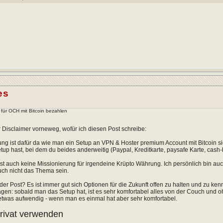
es
p für OCH mit Bitcoin bezahlen
r Disclaimer vorneweg, wofür ich diesen Post schreibe:
ung ist dafür da wie man ein Setup an VPN & Hoster premium Account mit Bitcoin 
up hast, bei dem du beides anderweitig (Paypal, Kreditkarte, paysafe Karte, cash-by-m
ist auch keine Missionierung für irgendeine Krüpto Währung. Ich persönlich bin au
uch nicht das Thema sein.
er Post? Es ist immer gut sich Optionen für die Zukunft offen zu halten und zu ke
gen: sobald man das Setup hat, ist es sehr komfortabel alles von der Couch und 
twas aufwendig - wenn man es einmal hat aber sehr komfortabel.
privat verwenden