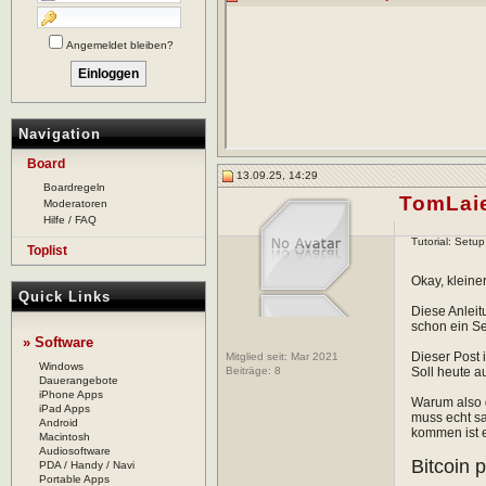
Angemeldet bleiben?
Navigation
Board
13.09.25, 14:29
Boardregeln
TomLai
Moderatoren
Hilfe / FAQ
Tutorial: Setu
Toplist
Okay, kleine
Quick Links
Diese Anleit
schon ein Set
» Software
Dieser Post 
Mitglied seit: Mar 2021
Windows
Beiträge:
8
Soll heute a
Dauerangebote
iPhone Apps
Warum also d
iPad Apps
muss echt sa
Android
kommen ist e
Macintosh
Audiosoftware
Bitcoin 
PDA / Handy / Navi
Portable Apps