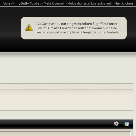
Vote @ myGully Toplist
- Mehr Boerse! > Melde dich jetzt kostenlos an! |
Hier klicken