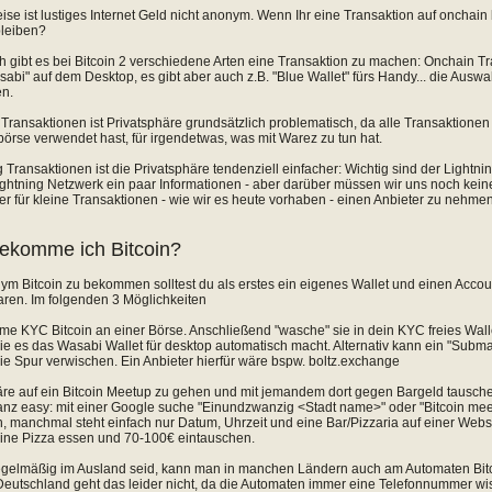
se ist lustiges Internet Geld nicht anonym. Wenn Ihr eine Transaktion auf onchain 
leiben?
h gibt es bei Bitcoin 2 verschiedene Arten eine Transaktion zu machen: Onchain Tr
bi" auf dem Desktop, es gibt aber auch z.B. "Blue Wallet" fürs Handy... die Auswah
en.
Transaktionen ist Privatsphäre grundsätzlich problematisch, da alle Transaktionen 
börse verwendet hast, für irgendetwas, was mit Warez zu tun hat.
g Transaktionen ist die Privatsphäre tendenziell einfacher: Wichtig sind der Light
ghtning Netzwerk ein paar Informationen - aber darüber müssen wir uns noch kein
r für kleine Transaktionen - wie wir es heute vorhaben - einen Anbieter zu nehm
ekomme ich Bitcoin?
 Bitcoin zu bekommen solltest du als erstes ein eigenes Wallet und einen Account
aren. Im folgenden 3 Möglichkeiten
time KYC Bitcoin an einer Börse. Anschließend "wasche" sie in dein KYC freies Wa
ie es das Wasabi Wallet für desktop automatisch macht. Alternativ kann ein "Subm
e Spur verwischen. Ein Anbieter hierfür wäre bspw. boltz.exchange
äre auf ein Bitcoin Meetup zu gehen und mit jemandem dort gegen Bargeld tausche
ganz easy: mit einer Google suche "Einundzwanzig <Stadt name>" oder "Bitcoin me
 manchmal steht einfach nur Datum, Uhrzeit und eine Bar/Pizzaria auf einer Webs
 eine Pizza essen und 70-100€ eintauschen.
egelmäßig im Ausland seid, kann man in manchen Ländern auch am Automaten Bitco
Deutschland geht das leider nicht, da die Automaten immer eine Telefonnummer wi