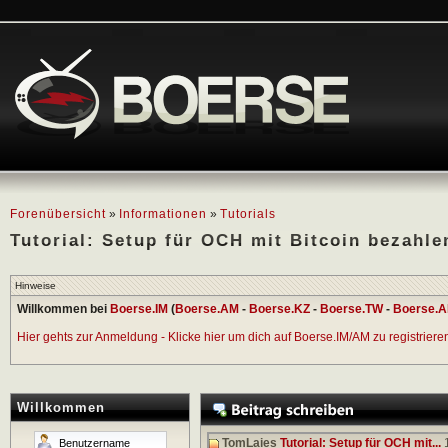
Forenübersicht
»
Informationen
»
Tutorials
Tutorial: Setup für OCH mit Bitcoin bezahle
Hinweise
Willkommen bei
Boerse.IM
(
Boerse.AM
-
Boerse.KZ
-
Boerse.TW
-
Boerse.A
Hier gehts zur Anmeldung - Klicke hier um dich auf Boerse.IM/AM zu registrieren 
Willkommen
TomLaies
Tutorial: Setup für OCH mit...
1