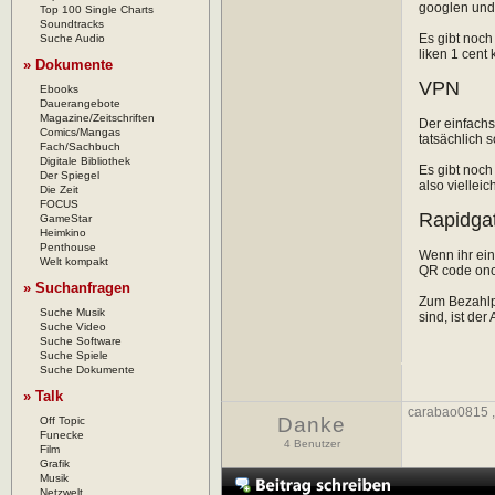
googlen und 
Top 100 Single Charts
Soundtracks
Es gibt noch
Suche Audio
liken 1 cent
» Dokumente
VPN
Ebooks
Dauerangebote
Magazine/Zeitschriften
Der einfachs
Comics/Mangas
tatsächlich s
Fach/Sachbuch
Digitale Bibliothek
Es gibt noch
Der Spiegel
also viellei
Die Zeit
FOCUS
Rapidga
GameStar
Heimkino
Penthouse
Wenn ihr ein
Welt kompakt
QR code onch
» Suchanfragen
Zum Bezahlpr
Suche Musik
sind, ist der
Suche Video
Suche Software
Suche Spiele
Suche Dokumente
» Talk
carabao0815
Danke
Off Topic
Funecke
4 Benutzer
Film
Grafik
Musik
Netzwelt