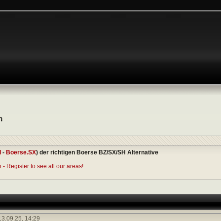
n
I
-
Boerse.SX
) der richtigen Boerse BZ/SX/SH Alternative
- Register to see all our areas!
3.09.25,
14:29