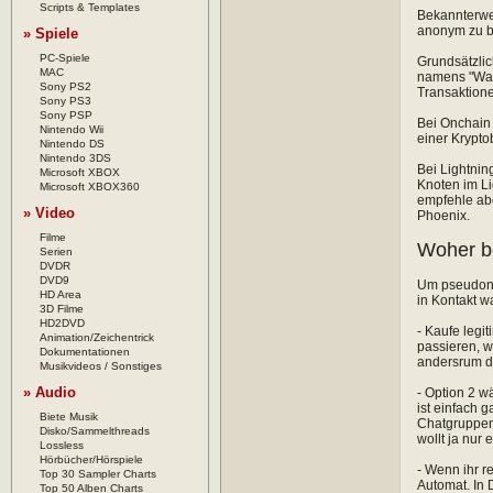
Scripts & Templates
Bekannterwei
anonym zu b
» Spiele
PC-Spiele
Grundsätzlic
MAC
namens "Wasa
Sony PS2
Transaktion
Sony PS3
Sony PSP
Bei Onchain 
Nintendo Wii
einer Krypto
Nintendo DS
Nintendo 3DS
Bei Lightnin
Microsoft XBOX
Knoten im Li
Microsoft XBOX360
empfehle abe
» Video
Phoenix.
Filme
Woher b
Serien
DVDR
DVD9
Um pseudonym
HD Area
in Kontakt w
3D Filme
HD2DVD
- Kaufe legi
Animation/Zeichentrick
passieren, w
Dokumentationen
andersrum di
Musikvideos / Sonstiges
» Audio
- Option 2 w
ist einfach 
Biete Musik
Chatgruppen,
Disko/Sammelthreads
wollt ja nur
Lossless
Hörbücher/Hörspiele
- Wenn ihr r
Top 30 Sampler Charts
Automat. In 
Top 50 Alben Charts