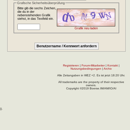
Grafische Sicherheitsüberprüfung
Bitte gib die sechs Zeichen,
die du in der
nebenstehenden Grafik
siehst, in das Textfeld ein.
Grafik neu laden
Registrieren
|
Forum-Mitarbeiter
|
Kontakt
|
Nutzungsbedingungen
|
Archiv
Alle Zeitangaben in WEZ +2. Es ist jetzt
18:20
Uhr.
All trademarks are the property of their respective
owners.
Copyright ©2019 Boerse.IM/AM/IO/AI
(
).