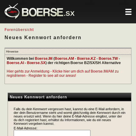
.SX
Forenübersicht
Neues Kennwort anfordern
Hinweise
Willkommen bei
Boerse.IM
(
Boerse.AM
-
Boerse.KZ
-
Boerse.TW
-
Boerse.AI
-
Boerse.SX
) der richtigen Boerse BZ/SX/SH Alternative
Hier gehts zur Anmeldung - Klicke hier um dich auf Boerse.IM/AM zu
registrieren - Register to see all our areas!
Neues Kennwort anfordern
Falls du dein Kennwort vergessen hast, kannst du eine E-Mail anfordern, in
der dein Benutzername steht und womit gleichzeitig dein Kennwort durch ein
neues ersetzt wird. Wenn du hier deine E-Mail-Adresse eingibst, unter der
du dich registriert hast, erhältst du Informationen, wie du ein neues
Kennwort vergeben kannst.
E-Mail-Adresse: