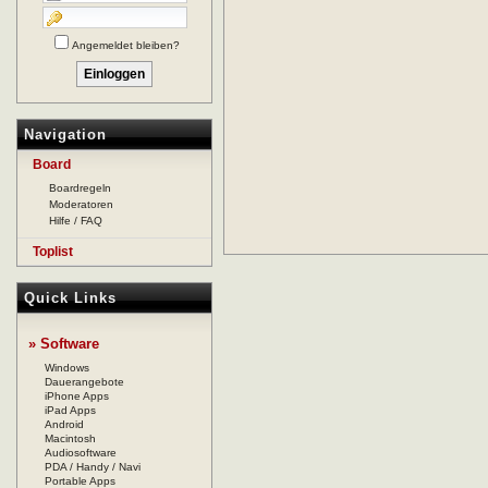
Angemeldet bleiben?
Navigation
Board
Boardregeln
Moderatoren
Hilfe / FAQ
Toplist
Quick Links
» Software
Windows
Dauerangebote
iPhone Apps
iPad Apps
Android
Macintosh
Audiosoftware
PDA / Handy / Navi
Portable Apps