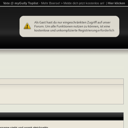
Vote @ myGully Toplist
- Mehr Boerse! > Melde dich jetzt kostenlos an! |
Hier klicken
ername steht und womit gleichzeitig