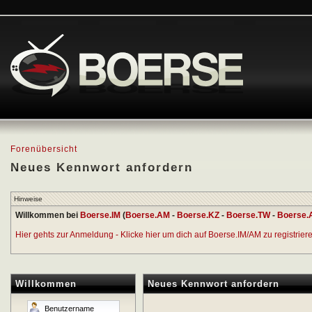
Forenübersicht
Neues Kennwort anfordern
Hinweise
Willkommen bei
Boerse.IM
(
Boerse.AM
-
Boerse.KZ
-
Boerse.TW
-
Boerse.
Hier gehts zur Anmeldung - Klicke hier um dich auf Boerse.IM/AM zu registrieren
Willkommen
Neues Kennwort anfordern