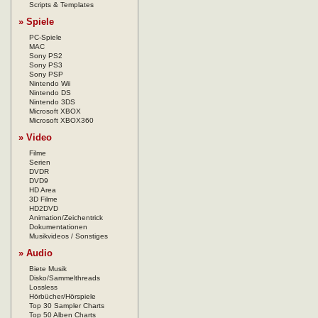
Scripts & Templates
» Spiele
PC-Spiele
MAC
Sony PS2
Sony PS3
Sony PSP
Nintendo Wii
Nintendo DS
Nintendo 3DS
Microsoft XBOX
Microsoft XBOX360
» Video
Filme
Serien
DVDR
DVD9
HD Area
3D Filme
HD2DVD
Animation/Zeichentrick
Dokumentationen
Musikvideos / Sonstiges
» Audio
Biete Musik
Disko/Sammelthreads
Lossless
Hörbücher/Hörspiele
Top 30 Sampler Charts
Top 50 Alben Charts