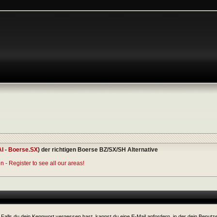
AI
-
Boerse.SX
) der richtigen Boerse BZ/SX/SH Alternative
 - Register to see all our areas!
Falls du dein Kennwort vergessen hast, kannst du eine E-Mail anfordern, in der dein Benutz