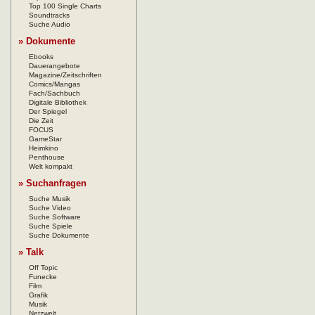
Top 100 Single Charts
Soundtracks
Suche Audio
» Dokumente
Ebooks
Dauerangebote
Magazine/Zeitschriften
Comics/Mangas
Fach/Sachbuch
Digitale Bibliothek
Der Spiegel
Die Zeit
FOCUS
GameStar
Heimkino
Penthouse
Welt kompakt
» Suchanfragen
Suche Musik
Suche Video
Suche Software
Suche Spiele
Suche Dokumente
» Talk
Off Topic
Funecke
Film
Grafik
Musik
Netzwelt