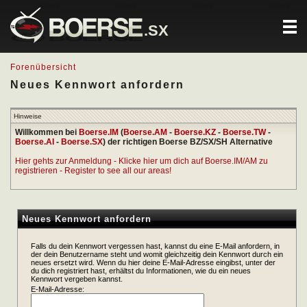
.SX
Forenübersicht
Neues Kennwort anfordern
Hinweise
Willkommen bei
Boerse.IM
(
Boerse.AM
-
Boerse.KZ
-
Boerse.TW
-
Boerse.AI
-
Boerse.SX
) der richtigen Boerse BZ/SX/SH Alternative
Hier gehts zur Anmeldung - Klicke hier um dich auf Boerse.IM/AM zu
registrieren - Register to see all our areas!
Neues Kennwort anfordern
Falls du dein Kennwort vergessen hast, kannst du eine E-Mail anfordern, in
der dein Benutzername steht und womit gleichzeitig dein Kennwort durch ein
neues ersetzt wird. Wenn du hier deine E-Mail-Adresse eingibst, unter der
du dich registriert hast, erhältst du Informationen, wie du ein neues
Kennwort vergeben kannst.
E-Mail-Adresse: