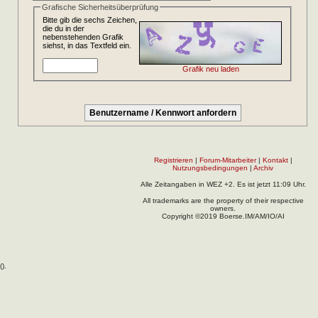
Grafische Sicherheitsüberprüfung
Bitte gib die sechs Zeichen,
die du in der
nebenstehenden Grafik
siehst, in das Textfeld ein.
Grafik neu laden
Registrieren
|
Forum-Mitarbeiter
|
Kontakt
|
Nutzungsbedingungen
|
Archiv
Alle Zeitangaben in WEZ +2. Es ist jetzt
11:09
Uhr.
All trademarks are the property of their respective
owners.
Copyright ©2019 Boerse.IM/AM/IO/AI
(
).