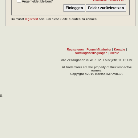
Angemeldet bleiben?
Du musst
registriert
sein, um diese Seite aufrufen zu können.
Registrieren
|
Forum-Mitarbeiter
|
Kontakt
|
Nutzungsbedingungen
|
Archiv
Alle Zeitangaben in WEZ +2. Es ist jetzt
11:12
Uhr.
All trademarks are the property of their respective
owners.
Copyright ©2019 Boerse.IM/AM/IO/AI
(
).