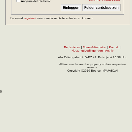
Angemeldet bleiben?
Du musst
registriert
sein, um diese Seite aufrufen zu können.
Registrieren
|
Forum-Mitarbeiter
|
Kontakt
|
Nutzungsbedingungen
|
Archiv
Alle Zeitangaben in WEZ +2. Es ist jetzt
20:58
Uhr.
All trademarks are the property of their respective
owners.
Copyright ©2019 Boerse.IM/AM/IO/AI
(
).