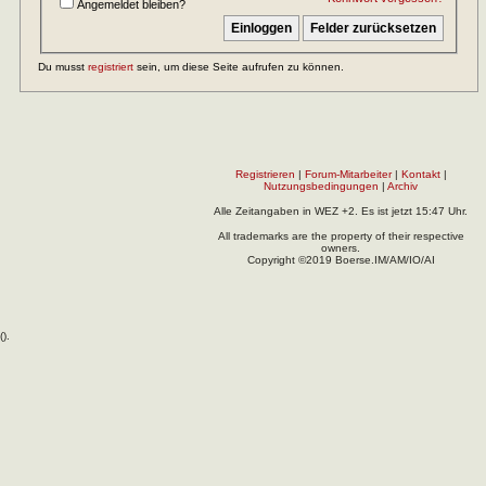
Angemeldet bleiben?
Du musst
registriert
sein, um diese Seite aufrufen zu können.
Registrieren
|
Forum-Mitarbeiter
|
Kontakt
|
Nutzungsbedingungen
|
Archiv
Alle Zeitangaben in WEZ +2. Es ist jetzt
15:47
Uhr.
All trademarks are the property of their respective
owners.
Copyright ©2019 Boerse.IM/AM/IO/AI
(
).