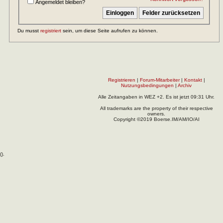
Angemeldet bleiben?
Du musst
registriert
sein, um diese Seite aufrufen zu können.
Registrieren
|
Forum-Mitarbeiter
|
Kontakt
|
Nutzungsbedingungen
|
Archiv
Alle Zeitangaben in WEZ +2. Es ist jetzt
09:31
Uhr.
All trademarks are the property of their respective
owners.
Copyright ©2019 Boerse.IM/AM/IO/AI
(
).