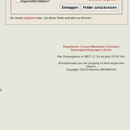
Angemeldet bleiben?
Du musst
registriert
sein, um diese Seite aufrufen zu können.
Registrieren
|
Forum-Mitarbeiter
|
Kontakt
|
Nutzungsbedingungen
|
Archiv
Alle Zeitangaben in WEZ +2. Es ist jetzt
15:04
Uhr.
All trademarks are the property of their respective
owners.
Copyright ©2019 Boerse.IM/AM/IO/AI
(
).