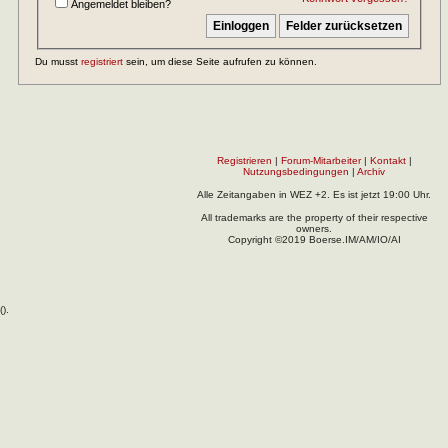
Angemeldet bleiben?
Du musst
registriert
sein, um diese Seite aufrufen zu können.
Registrieren
|
Forum-Mitarbeiter
|
Kontakt
|
Nutzungsbedingungen
|
Archiv
Alle Zeitangaben in WEZ +2. Es ist jetzt
19:00
Uhr.
All trademarks are the property of their respective
owners.
Copyright ©2019 Boerse.IM/AM/IO/AI
(
).