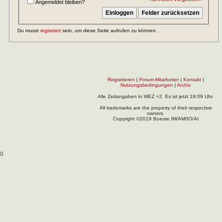
Angemeldet bleiben?
Du musst
registriert
sein, um diese Seite aufrufen zu können.
Registrieren
|
Forum-Mitarbeiter
|
Kontakt
|
Nutzungsbedingungen
|
Archiv
Alle Zeitangaben in WEZ +2. Es ist jetzt
19:09
Uhr.
All trademarks are the property of their respective
owners.
Copyright ©2019 Boerse.IM/AM/IO/AI
(
).