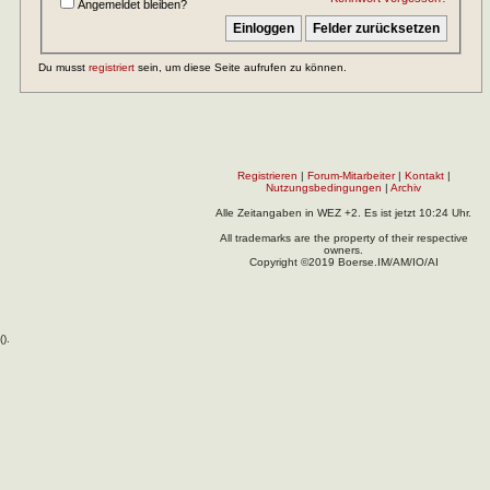
Angemeldet bleiben?
Du musst
registriert
sein, um diese Seite aufrufen zu können.
Registrieren
|
Forum-Mitarbeiter
|
Kontakt
|
Nutzungsbedingungen
|
Archiv
Alle Zeitangaben in WEZ +2. Es ist jetzt
10:24
Uhr.
All trademarks are the property of their respective
owners.
Copyright ©2019 Boerse.IM/AM/IO/AI
(
).