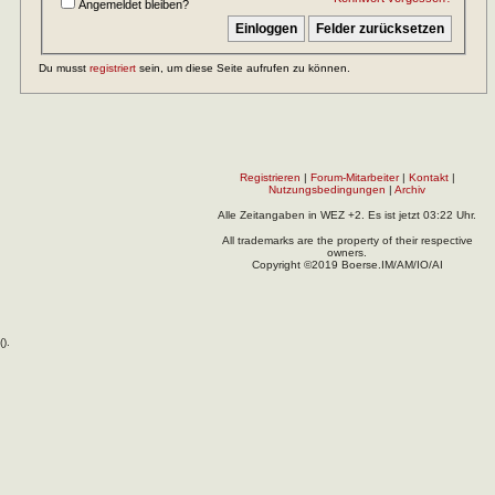
Angemeldet bleiben?
Du musst
registriert
sein, um diese Seite aufrufen zu können.
Registrieren
|
Forum-Mitarbeiter
|
Kontakt
|
Nutzungsbedingungen
|
Archiv
Alle Zeitangaben in WEZ +2. Es ist jetzt
03:22
Uhr.
All trademarks are the property of their respective
owners.
Copyright ©2019 Boerse.IM/AM/IO/AI
(
).