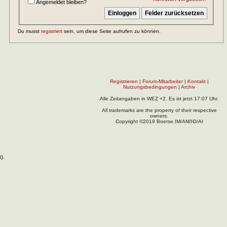
Angemeldet bleiben?
Du musst
registriert
sein, um diese Seite aufrufen zu können.
Registrieren
|
Forum-Mitarbeiter
|
Kontakt
|
Nutzungsbedingungen
|
Archiv
Alle Zeitangaben in WEZ +2. Es ist jetzt
17:07
Uhr.
All trademarks are the property of their respective
owners.
Copyright ©2019 Boerse.IM/AM/IO/AI
(
).