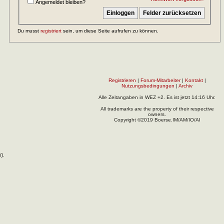
Angemeldet bleiben?
Du musst
registriert
sein, um diese Seite aufrufen zu können.
Registrieren
|
Forum-Mitarbeiter
|
Kontakt
|
Nutzungsbedingungen
|
Archiv
Alle Zeitangaben in WEZ +2. Es ist jetzt
14:16
Uhr.
All trademarks are the property of their respective
owners.
Copyright ©2019 Boerse.IM/AM/IO/AI
(
).