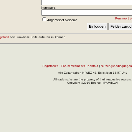
Kennwort:
Kennwort v
Angemeldet bleiben?
gistriert
sein, um diese Seite aufrufen zu können.
Registrieren
|
Forum-Mitarbeiter
|
Kontakt
|
Nutzungsbedingungen
Alle Zeitangaben in WEZ +2. Es ist jetzt
18:57
Uhr.
All trademarks are the property of their respective owners.
Copyright ©2019 Boerse.IM/AM/IO/AI