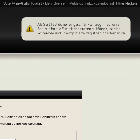
Vote @ myGully Toplist
- Mehr Boerse! > Melde dich jetzt kostenlos an! |
Hier klicken
ein:
n du Beiträge eines anderen Benutzers ändern
vierung deiner Registrierung.