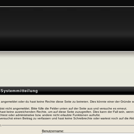
n-Systemmitteilung
t angemeldet oder du hast keine Rechte diese Seite zu betreten. Dies könnte einer der Gründe s
bist nicht angemeldet. Bitte fülle die Felder unten auf der Seite aus und versuche es erneut.
hast keine ausreichenden Rechte, um auf diese Seite zuzugreifen. Dies kann der Fall sein, wen
htest oder administrative bzw. andere nicht erlaubte Funktionen aufrufst.
versuchst einen Beitrag zu verfassen und hast keine Schreibrechte oder wartest noch auf die Akti
n
Benutzername: