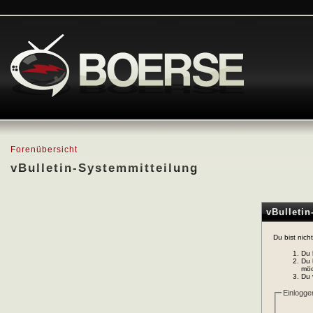
Forenübersicht
vBulletin-Systemmitteilung
vBulleti
Du bist nich
Du 
Du 
möc
Du 
Einlogge