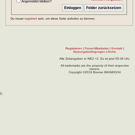
Angemeldet bleiben?
Du musst
registriert
sein, um diese Seite aufrufen zu können.
Registrieren
|
Forum-Mitarbeiter
|
Kontakt
|
Nutzungsbedingungen
|
Archiv
Alle Zeitangaben in WEZ +2. Es ist jetzt
05:39
Uhr.
All trademarks are the property of their respective
owners.
Copyright ©2019 Boerse.IM/AM/IO/AI
(
).