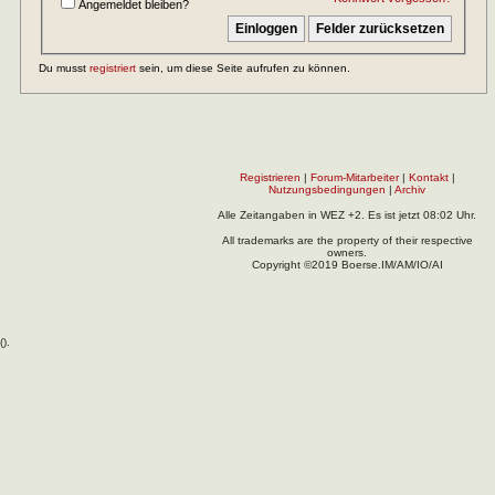
Angemeldet bleiben?
Du musst
registriert
sein, um diese Seite aufrufen zu können.
Registrieren
|
Forum-Mitarbeiter
|
Kontakt
|
Nutzungsbedingungen
|
Archiv
Alle Zeitangaben in WEZ +2. Es ist jetzt
08:02
Uhr.
All trademarks are the property of their respective
owners.
Copyright ©2019 Boerse.IM/AM/IO/AI
(
).