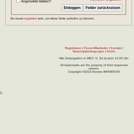
Angemeldet bleiben?
Du musst
registriert
sein, um diese Seite aufrufen zu können.
Registrieren
|
Forum-Mitarbeiter
|
Kontakt
|
Nutzungsbedingungen
|
Archiv
Alle Zeitangaben in WEZ +2. Es ist jetzt
12:05
Uhr.
All trademarks are the property of their respective
owners.
Copyright ©2019 Boerse.IM/AM/IO/AI
(
).