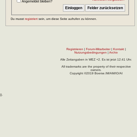
Angemeldet bleiben?
Du musst
registriert
sein, um diese Seite aufrufen zu können.
Registrieren
|
Forum-Mitarbeiter
|
Kontakt
|
Nutzungsbedingungen
|
Archiv
Alle Zeitangaben in WEZ +2. Es ist jetzt
12:41
Uhr.
All trademarks are the property of their respective
owners.
Copyright ©2019 Boerse.IM/AM/IO/AI
(
).