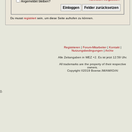
Angemeldet bleiben?
Du musst
registriert
sein, um diese Seite aufrufen zu können.
Registrieren
|
Forum-Mitarbeiter
|
Kontakt
|
Nutzungsbedingungen
|
Archiv
Alle Zeitangaben in WEZ +2. Es ist jetzt
12:59
Uhr.
All trademarks are the property of their respective
owners.
Copyright ©2019 Boerse.IM/AM/IO/AI
(
).