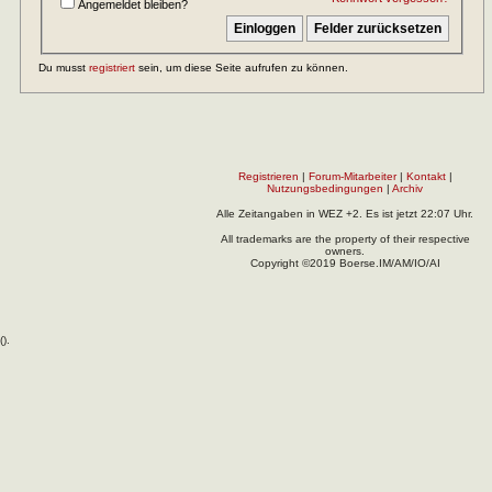
Angemeldet bleiben?
Du musst
registriert
sein, um diese Seite aufrufen zu können.
Registrieren
|
Forum-Mitarbeiter
|
Kontakt
|
Nutzungsbedingungen
|
Archiv
Alle Zeitangaben in WEZ +2. Es ist jetzt
22:07
Uhr.
All trademarks are the property of their respective
owners.
Copyright ©2019 Boerse.IM/AM/IO/AI
(
).