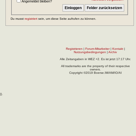
Angemeldet bleiben?
Du musst
registriert
sein, um diese Seite aufrufen zu können.
Registrieren
|
Forum-Mitarbeiter
|
Kontakt
|
Nutzungsbedingungen
|
Archiv
Alle Zeitangaben in WEZ +2. Es ist jetzt
17:17
Uhr.
All trademarks are the property of their respective
owners.
Copyright ©2019 Boerse.IM/AM/IO/AI
(
).