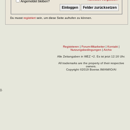
Angemeldet bleiben?
Du musst
registriert
sein, um diese Seite aufrufen zu können.
Registrieren
|
Forum-Mitarbeiter
|
Kontakt
|
Nutzungsbedingungen
|
Archiv
Alle Zeitangaben in WEZ +2. Es ist jetzt
12:16
Uhr.
All trademarks are the property of their respective
owners.
Copyright ©2019 Boerse.IM/AM/IO/AI
(
).