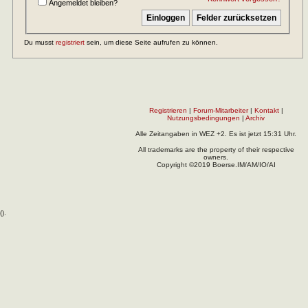
Angemeldet bleiben?
Du musst
registriert
sein, um diese Seite aufrufen zu können.
Registrieren
|
Forum-Mitarbeiter
|
Kontakt
|
Nutzungsbedingungen
|
Archiv
Alle Zeitangaben in WEZ +2. Es ist jetzt
15:31
Uhr.
All trademarks are the property of their respective
owners.
Copyright ©2019 Boerse.IM/AM/IO/AI
(
).