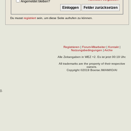
Angemeldet bleiben?
Du musst
registriert
sein, um diese Seite aufrufen zu können.
Registrieren
|
Forum-Mitarbeiter
|
Kontakt
|
Nutzungsbedingungen
|
Archiv
Alle Zeitangaben in WEZ +2. Es ist jetzt
00:19
Uhr.
All trademarks are the property of their respective
owners.
Copyright ©2019 Boerse.IM/AM/IO/AI
(
).