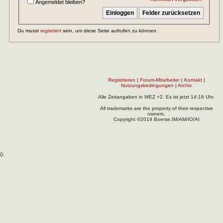
Angemeldet bleiben?
Du musst
registriert
sein, um diese Seite aufrufen zu können.
Registrieren
|
Forum-Mitarbeiter
|
Kontakt
|
Nutzungsbedingungen
|
Archiv
Alle Zeitangaben in WEZ +2. Es ist jetzt
14:16
Uhr.
All trademarks are the property of their respective
owners.
Copyright ©2019 Boerse.IM/AM/IO/AI
(
).