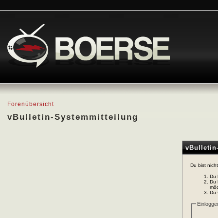
Forenübersicht
vBulletin-Systemmitteilung
vBulleti
Du bist nich
Du 
Du 
möc
Du 
Einlogge