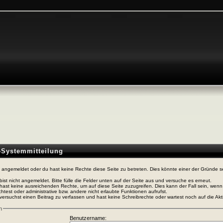
n-Systemmitteilung
t angemeldet oder du hast keine Rechte diese Seite zu betreten. Dies könnte einer der Gründe s
bist nicht angemeldet. Bitte fülle die Felder unten auf der Seite aus und versuche es erneut.
hast keine ausreichenden Rechte, um auf diese Seite zuzugreifen. Dies kann der Fall sein, wen
htest oder administrative bzw. andere nicht erlaubte Funktionen aufrufst.
versuchst einen Beitrag zu verfassen und hast keine Schreibrechte oder wartest noch auf die Akti
n
Benutzername: