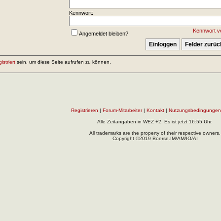
Kennwort:
Kennwort v
Angemeldet bleiben?
gistriert
sein, um diese Seite aufrufen zu können.
Registrieren
|
Forum-Mitarbeiter
|
Kontakt
|
Nutzungsbedingungen
Alle Zeitangaben in WEZ +2. Es ist jetzt
16:55
Uhr.
All trademarks are the property of their respective owners.
Copyright ©2019 Boerse.IM/AM/IO/AI