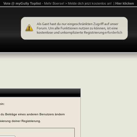
Vote @ myGully Toplist
- Mehr Boerse! > Melde dich jetzt kostenlos an! |
Hier klicken
ein:
n du Beiträge eines anderen Benutzers ändern
vierung deiner Registrierung.