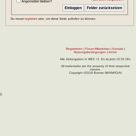
Angemeldet bleiben?
Du musst
registriert
sein, um diese Seite aufrufen zu können.
Registrieren
|
Forum-Mitarbeiter
|
Kontakt
|
Nutzungsbedingungen
|
Archiv
Alle Zeitangaben in WEZ +2. Es ist jetzt
12:52
Uhr.
All trademarks are the property of their respective
owners.
Copyright ©2019 Boerse.IM/AM/IO/AI
(
).