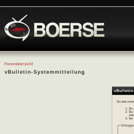
Forenübersicht
vBulletin-Systemmitteilung
vBulleti
Du bist nich
Du 
Du 
möc
Du 
Einlogge