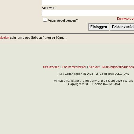
Kennwort:
Kennwort v
Angemeldet bleiben?
gistriert
sein, um diese Seite aufrufen zu können.
Registrieren
|
Forum-Mitarbeiter
|
Kontakt
|
Nutzungsbedingungen
Alle Zeitangaben in WEZ +2. Es ist jetzt
00:19
Uhr.
All trademarks are the property of their respective owners.
Copyright ©2019 Boerse.IM/AM/IO/AI