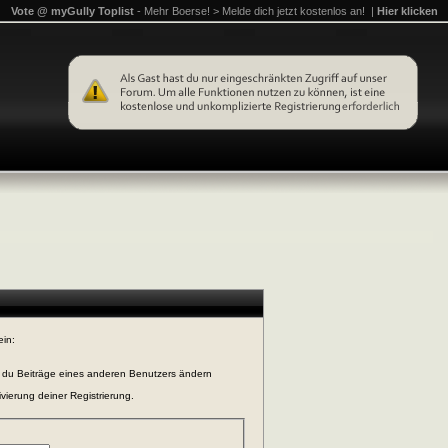
Vote @ myGully Toplist
- Mehr Boerse! > Melde dich jetzt kostenlos an! |
Hier klicken
ein:
n du Beiträge eines anderen Benutzers ändern
vierung deiner Registrierung.