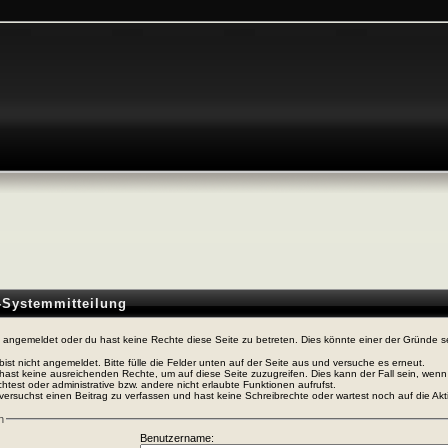
n-Systemmitteilung
t angemeldet oder du hast keine Rechte diese Seite zu betreten. Dies könnte einer der Gründe s
bist nicht angemeldet. Bitte fülle die Felder unten auf der Seite aus und versuche es erneut.
hast keine ausreichenden Rechte, um auf diese Seite zuzugreifen. Dies kann der Fall sein, wen
htest oder administrative bzw. andere nicht erlaubte Funktionen aufrufst.
versuchst einen Beitrag zu verfassen und hast keine Schreibrechte oder wartest noch auf die Akti
n
Benutzername: