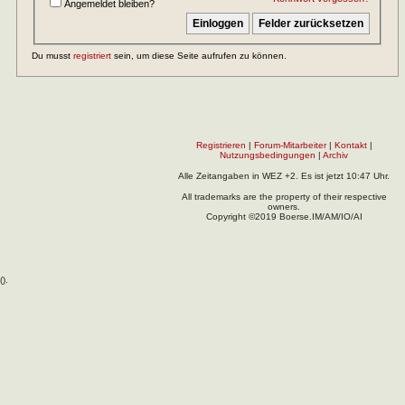
Angemeldet bleiben?
Du musst
registriert
sein, um diese Seite aufrufen zu können.
Registrieren
|
Forum-Mitarbeiter
|
Kontakt
|
Nutzungsbedingungen
|
Archiv
Alle Zeitangaben in WEZ +2. Es ist jetzt
10:47
Uhr.
All trademarks are the property of their respective
owners.
Copyright ©2019 Boerse.IM/AM/IO/AI
(
).