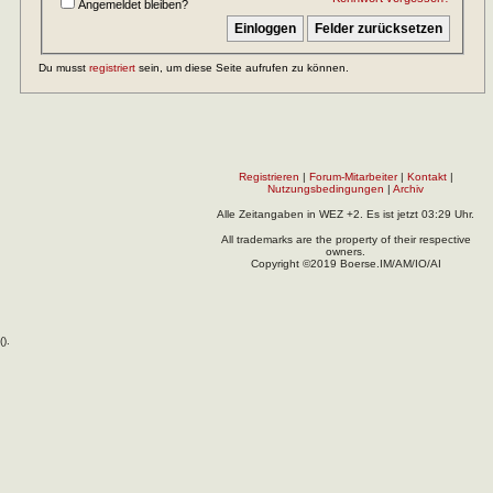
Angemeldet bleiben?
Du musst
registriert
sein, um diese Seite aufrufen zu können.
Registrieren
|
Forum-Mitarbeiter
|
Kontakt
|
Nutzungsbedingungen
|
Archiv
Alle Zeitangaben in WEZ +2. Es ist jetzt
03:29
Uhr.
All trademarks are the property of their respective
owners.
Copyright ©2019 Boerse.IM/AM/IO/AI
(
).