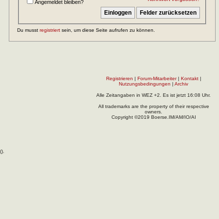
Angemeldet bleiben?
Du musst
registriert
sein, um diese Seite aufrufen zu können.
Registrieren
|
Forum-Mitarbeiter
|
Kontakt
|
Nutzungsbedingungen
|
Archiv
Alle Zeitangaben in WEZ +2. Es ist jetzt
16:08
Uhr.
All trademarks are the property of their respective
owners.
Copyright ©2019 Boerse.IM/AM/IO/AI
(
).