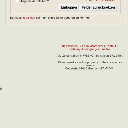
Angemeldet bleiben?
Du musst
registriert
sein, um diese Seite aufrufen zu können.
Registrieren
|
Forum-Mitarbeiter
|
Kontakt
|
Nutzungsbedingungen
|
Archiv
Alle Zeitangaben in WEZ +2. Es ist jetzt
17:11
Uhr.
All trademarks are the property of their respective
owners.
Copyright ©2019 Boerse.IM/AM/IO/AI
(
).