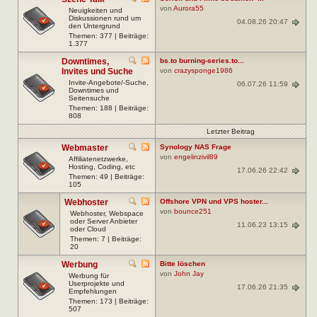
von
Aurora55
Neuigkeiten und
Diskussionen rund um
04.08.26 20:47
den Untergrund
Themen: 377 | Beiträge:
1.377
Downtimes,
bs.to burning-series.to...
Invites und Suche
von
crazysponge1986
Invite-Angebote/-Suche,
06.07.26 11:59
Downtimes und
Seitensuche
Themen: 188 | Beiträge:
808
Letzter Beitrag
Webmaster
Synology NAS Frage
von
engelinzivil89
Affiliatenetzwerke,
Hosting, Coding, etc
17.06.26 22:42
Themen: 49 | Beiträge:
105
Webhoster
Offshore VPN und VPS hoster...
von
bounce251
Webhoster, Webspace
oder Server Anbieter
11.06.23 13:15
oder Cloud
Themen: 7 | Beiträge:
20
Werbung
Bitte löschen
von
John Jay
Werbung für
Userprojekte und
17.06.26 21:35
Empfehlungen
Themen: 173 | Beiträge:
507