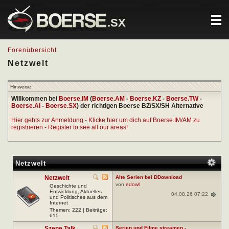
.SX
Forenübersicht
Netzwelt
Hinweise
Willkommen bei
Boerse.IM
(
Boerse.AM
-
Boerse.KZ
-
Boerse.TW
-
Boerse.AI
-
Boerse.SX
) der richtigen Boerse BZ/SX/SH Alternative
Hier gehts zur Anmeldung - Klicke hier um dich auf Boerse.IM/AM zu
registrieren - Register to see all our areas!
Netzwelt
Netzwelt
Alte Serien bei DDownload
von
edowl
Geschichte und
Entwicklung, Aktuelles
04.08.26 07:22
und Politisches aus dem
Internet
Themen: 222 | Beiträge:
615
Szene Talk
Serien und Filme streamen -...