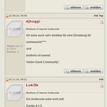
22.08.24, 09:58
#
34
Top
djhuggi
Brothers of Usenet Invitecode
Ich wäre auch sehr dankbar für eine Einladung für
animeworld****
Mitglied seit: D
und
ec 2014
Beiträge:
4
brothers-of-usenet
Vielen Dank Community!
02.11.24, 09:21
#
35
Luki5k
Brothers of Usenet Invitecode
Ein Invitecode wäre echt nett.
Danke & LG