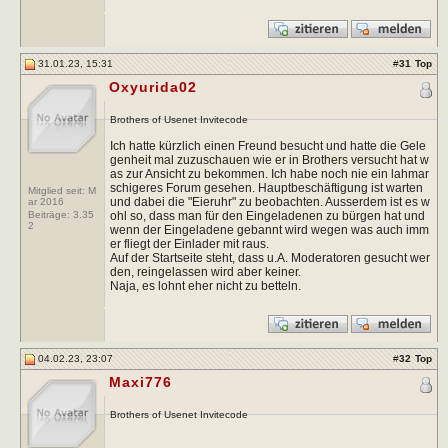
31.01.23, 15:31
#
31
Top
Oxyurida02
Brothers of Usenet Invitecode
Ich hatte kürzlich einen Freund besucht und hatte die Gele
genheit mal zuzuschauen wie er in Brothers versucht hat w
as zur Ansicht zu bekommen. Ich habe noch nie ein lahmar
schigeres Forum gesehen. Hauptbeschäftigung ist warten
Mitglied seit: M
und dabei die "Eieruhr" zu beobachten. Ausserdem ist es w
ar 2016
ohl so, dass man für den Eingeladenen zu bürgen hat und
Beiträge:
3.35
2
wenn der Eingeladene gebannt wird wegen was auch imm
er fliegt der Einlader mit raus.
Auf der Startseite steht, dass u.A. Moderatoren gesucht wer
den, reingelassen wird aber keiner.
Naja, es lohnt eher nicht zu betteln.
04.02.23, 23:07
#
32
Top
Maxi776
Brothers of Usenet Invitecode