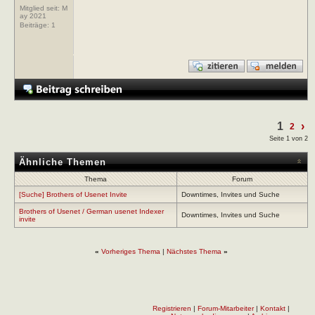
Mitglied seit: M
ay 2021
Beiträge:
1
1
›
2
Seite 1 von 2
Ähnliche Themen
Thema
Forum
[Suche] Brothers of Usenet Invite
Downtimes, Invites und Suche
Brothers of Usenet / German usenet Indexer
Downtimes, Invites und Suche
invite
«
Vorheriges Thema
|
Nächstes Thema
»
Registrieren
|
Forum-Mitarbeiter
|
Kontakt
|