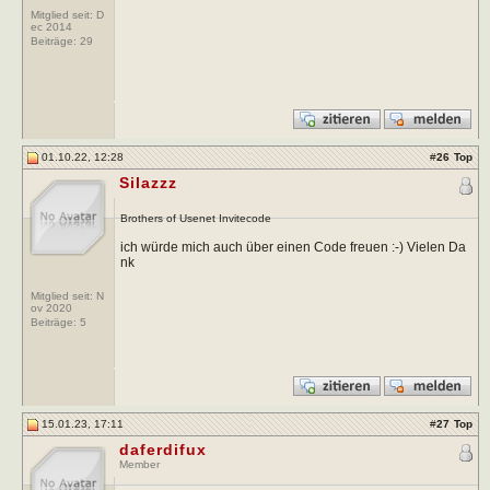
Mitglied seit: D
ec 2014
Beiträge:
29
01.10.22, 12:28
#
26
Top
Silazzz
Brothers of Usenet Invitecode
ich würde mich auch über einen Code freuen :-) Vielen Da
nk
Mitglied seit: N
ov 2020
Beiträge:
5
15.01.23, 17:11
#
27
Top
daferdifux
Member