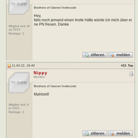
Brothers of Usenet Invitecode
Hey,
falls noch jemand einen Invite hätte würde ich mich über ei
ne PN freuen. Danke
Mitglied seit: M
ay 2015
Beiträge:
1
11.04.22, 18:40
#
21
Top
Nippy
Member
Brothers of Usenet Invitecode
Mahlzeit!
Mitglied seit: A
pr 2021
Beiträge:
1