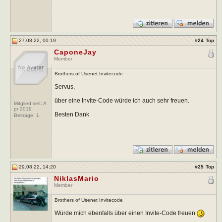
27.08.22, 00:19
#
24
Top
CaponeJay
Member
Brothers of Usenet Invitecode
Servus,
über eine Invite-Code würde ich auch sehr freuen.
Mitglied seit: A
pr 2019
Besten Dank
Beiträge:
1
29.08.22, 14:20
#
25
Top
NiklasMario
Member
Brothers of Usenet Invitecode
Würde mich ebenfalls über einen Invite-Code freuen