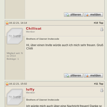
16.12.21, 14:14
#
10
Top
Chillicat
Member
Brothers of Usenet Invitecode
Hi, über einen Invite würde auch ich mich sehr freuen. Gruß
Chilli
Mitglied seit: N
ov 2014
Beiträge:
1
16.12.21, 15:02
#
11
Top
luffy
Member
Brothers of Usenet Invitecode
Ich würde mich auch über eine Nachricht freuen! Danke sc