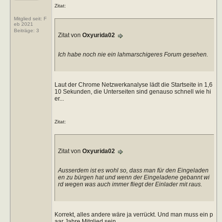
Zitat:
Mitglied seit: F
eb 2021
Beiträge:
3
Zitat von
Oxyurida02
Ich habe noch nie ein lahmarschigeres Forum gesehen.
Laut der Chrome Netzwerkanalyse lädt die Startseite in 1,6
10 Sekunden, die Unterseiten sind genauso schnell wie hi
er...
Zitat:
Zitat von
Oxyurida02
Ausserdem ist es wohl so, dass man für den Eingeladen
en zu bürgen hat und wenn der Eingeladene gebannt wi
rd wegen was auch immer fliegt der Einlader mit raus.
Korrekt, alles andere wäre ja verrückt. Und man muss ein p
aar Jahre Mitglied sein.