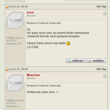
09.01.22, 09:28
#
15
Top
cnn
Member
Brothers of Usenet Invitecode
Hi,
Ich wäre auch sehr an einem Invite interessiert.
Vielleicht könnte mich jemand einladen.
Mitglied seit: S
ep 2014
Vielen Dank schon mal dafür
Beiträge:
30
LG CNN
12.01.22, 20:09
#
16
Top
Maxiee
Member
Brothers of Usenet Invitecode
Invitecode wäre nice :-)
Mitglied seit: M
ay 2021
Beiträge:
1