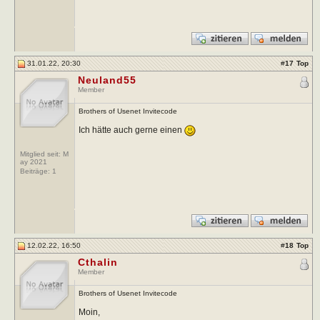
31.01.22, 20:30
#
17
Top
Neuland55
Member
Brothers of Usenet Invitecode
Ich hätte auch gerne einen
Mitglied seit: M
ay 2021
Beiträge:
1
12.02.22, 16:50
#
18
Top
Cthalin
Member
Brothers of Usenet Invitecode
Moin,