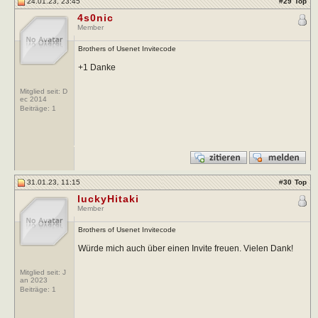
24.01.23, 23:45
#
29
Top
4s0nic
Member
Brothers of Usenet Invitecode
+1 Danke
Mitglied seit: D
ec 2014
Beiträge:
1
31.01.23, 11:15
#
30
Top
luckyHitaki
Member
Brothers of Usenet Invitecode
Würde mich auch über einen Invite freuen. Vielen Dank!
Mitglied seit: J
an 2023
Beiträge:
1