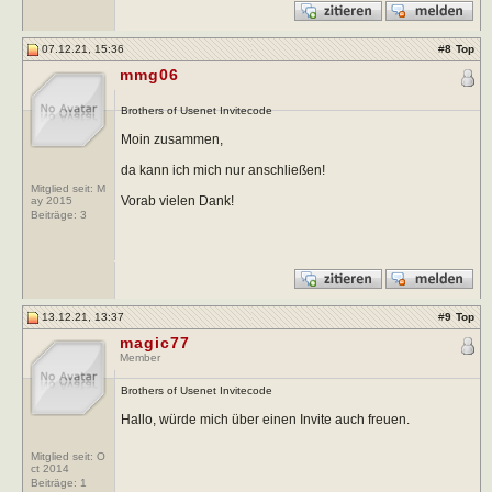
07.12.21, 15:36
#
8
Top
mmg06
Brothers of Usenet Invitecode
Moin zusammen,
da kann ich mich nur anschließen!
Mitglied seit: M
Vorab vielen Dank!
ay 2015
Beiträge:
3
13.12.21, 13:37
#
9
Top
magic77
Member
Brothers of Usenet Invitecode
Hallo, würde mich über einen Invite auch freuen.
Mitglied seit: O
ct 2014
Beiträge:
1