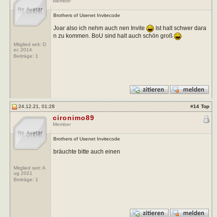
Member
Brothers of Usenet Invitecode
Joar also ich nehm auch nen Invite
Ist halt schwer dara
n zu kommen. BoU sind halt auch schön groß
Mitglied seit: D
ec 2014
Beiträge:
1
24.12.21, 01:28
#
14
Top
cironimo89
Member
Brothers of Usenet Invitecode
bräuchte bitte auch einen
Mitglied seit: A
ug 2021
Beiträge:
1