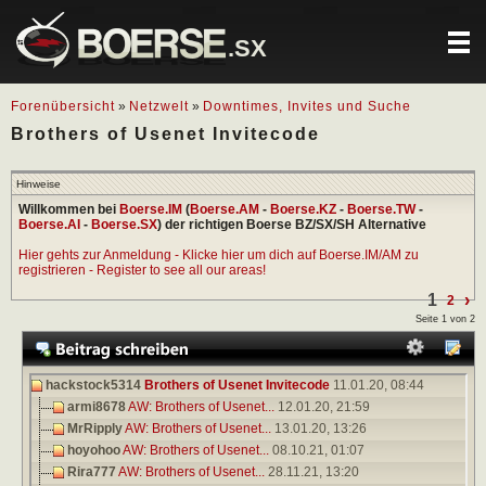
.SX
Forenübersicht
»
Netzwelt
»
Downtimes, Invites und Suche
Brothers of Usenet Invitecode
Hinweise
Willkommen bei
Boerse.IM
(
Boerse.AM
-
Boerse.KZ
-
Boerse.TW
-
Boerse.AI
-
Boerse.SX
) der richtigen Boerse BZ/SX/SH Alternative
Hier gehts zur Anmeldung - Klicke hier um dich auf Boerse.IM/AM zu
registrieren - Register to see all our areas!
1
›
2
Seite 1 von 2
hackstock5314
Brothers of Usenet Invitecode
11.01.20,
08:44
armi8678
AW: Brothers of Usenet...
12.01.20,
21:59
MrRipply
AW: Brothers of Usenet...
13.01.20,
13:26
hoyohoo
AW: Brothers of Usenet...
08.10.21,
01:07
Rira777
AW: Brothers of Usenet...
28.11.21,
13:20