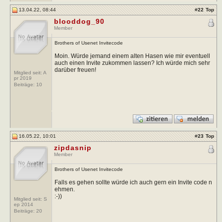
13.04.22, 08:44
#
22
Top
blooddog_90
Member
Brothers of Usenet Invitecode
Moin. Würde jemand einem alten Hasen wie mir eventuell
auch einen Invite zukommen lassen? Ich würde mich sehr
darüber freuen!
Mitglied seit: A
pr 2019
Beiträge:
10
16.05.22, 10:01
#
23
Top
zipdasnip
Member
Brothers of Usenet Invitecode
Falls es gehen sollte würde ich auch gern ein Invite code n
ehmen.
:-))
Mitglied seit: S
ep 2014
Beiträge:
20