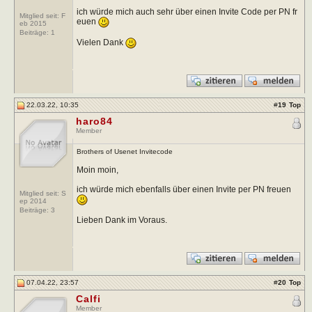
ich würde mich auch sehr über einen Invite Code per PN fr
Mitglied seit: F
euen
eb 2015
Beiträge:
1
Vielen Dank
22.03.22, 10:35
#
19
Top
haro84
Member
Brothers of Usenet Invitecode
Moin moin,
ich würde mich ebenfalls über einen Invite per PN freuen
Mitglied seit: S
ep 2014
Beiträge:
3
Lieben Dank im Voraus.
07.04.22, 23:57
#
20
Top
Calfi
Member