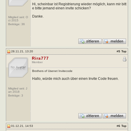
Hi, scheinbar ist Registrierung wieder möglich, kann mir bitt
e bitte jemand einen invite schicken?
Danke.
Mitglied seit: O
ct 2015
Beiträge:
36
28.11.21, 13:20
#
5
Top
Rira777
Member
Brothers of Usenet Invitecode
Hallo, würde mich auch über einen Invite Code freuen.
Mitglied seit: J
an 2018
Beiträge:
3
01.12.21, 14:53
#
6
Top