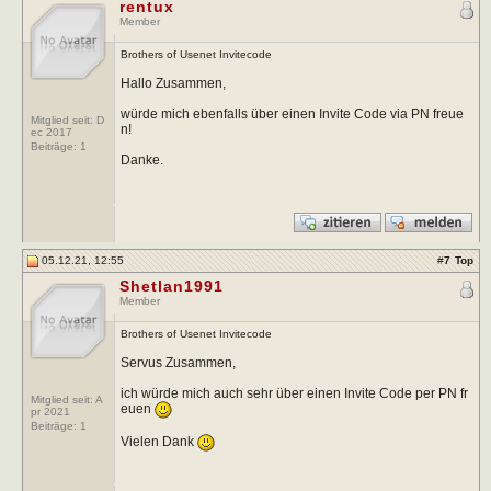
rentux
Member
Brothers of Usenet Invitecode
Hallo Zusammen,
würde mich ebenfalls über einen Invite Code via PN freue
Mitglied seit: D
n!
ec 2017
Beiträge:
1
Danke.
05.12.21, 12:55
#
7
Top
Shetlan1991
Member
Brothers of Usenet Invitecode
Servus Zusammen,
ich würde mich auch sehr über einen Invite Code per PN fr
Mitglied seit: A
euen
pr 2021
Beiträge:
1
Vielen Dank