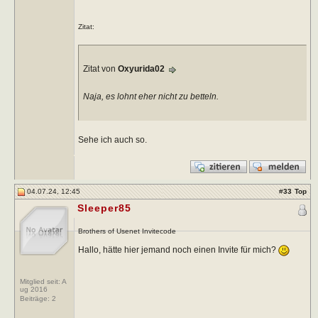
Zitat:
Zitat von
Oxyurida02
Naja, es lohnt eher nicht zu betteln.
Sehe ich auch so.
04.07.24, 12:45
#
33
Top
Sleeper85
Brothers of Usenet Invitecode
Hallo, hätte hier jemand noch einen Invite für mich?
Mitglied seit: A
ug 2016
Beiträge:
2