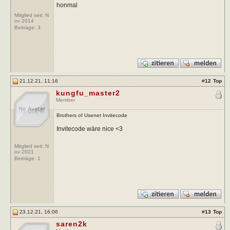
honmal
Mitglied seit: N
ov 2014
Beiträge:
3
21.12.21, 11:16
#
12
Top
kungfu_master2
Member
Brothers of Usenet Invitecode
Invitecode wäre nice <3
Mitglied seit: N
ov 2021
Beiträge:
1
23.12.21, 16:06
#
13
Top
saren2k