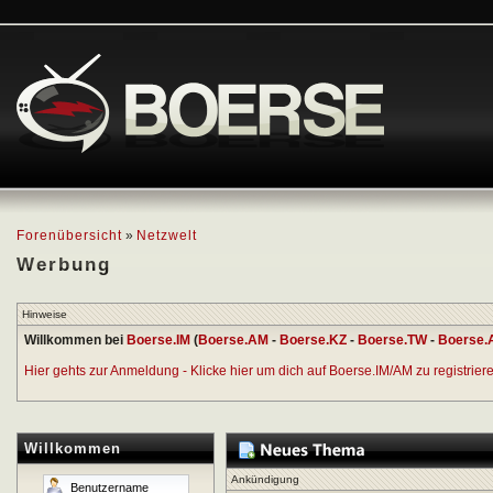
Forenübersicht
»
Netzwelt
Werbung
Hinweise
Willkommen bei
Boerse.IM
(
Boerse.AM
-
Boerse.KZ
-
Boerse.TW
-
Boerse.
Hier gehts zur Anmeldung - Klicke hier um dich auf Boerse.IM/AM zu registrieren
Willkommen
Ankündigung