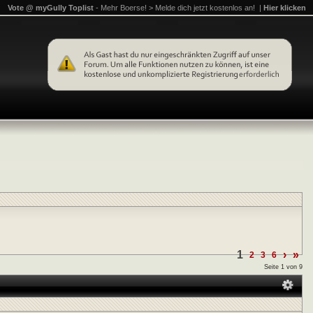
Vote @ myGully Toplist
- Mehr Boerse! > Melde dich jetzt kostenlos an! |
Hier klicken
1
›
»
2
3
6
Seite 1 von 9